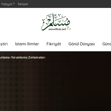
 Yazıyor?
İletişim
ştiri
İslami İlimler
Fikriyât
Gönül Dünyası
Gün
 Anlama-Yorumlama Zorlamaları