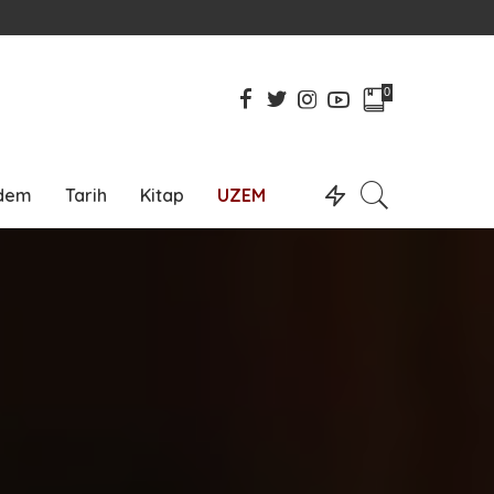
0
dem
Tarih
Kitap
UZEM