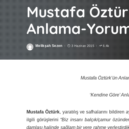
Mustafa Öztür
Anlama-Yorum
Melikşah Sezen
3 Haziran 2015
6.4k
Posted
by
Mustafa Öztürk’ün Anla
‘Kendine Göre’ An
Mustafa Öztürk
, yaratılış ve safhalarını bildiren 
ilgili görüşlerini
“Biz insanı balçık/çamur özünde
damlası halinde sağlam bir yere rahme yerleştirdik