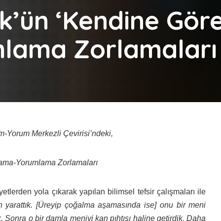
k’ün ‘Kendine Göre
lama Zorlamaları
m-Yorum Merkezli Çevirisi’ndeki,
lama-Yorumlama Zorlamaları
ayetlerden yola çıkarak yapılan bilimsel tefsir çalışmaları ile
n yarattık. [Üreyip çoğalma aşamasında ise] onu bir meni
. Sonra o bir damla meniyi kan pıhtısı haline getirdik. Daha