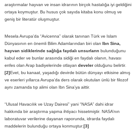
araştırmalar hayvan ve insan idrarının birçok hastalığa iyi geldiğini
ortaya koymuştur. Bu husus çok sayıda kitaba konu olmuş ve
geniş bir literatür oluşmuştur.
Mesela Avrupa’da “Avicenna” olarak tanınan Türk ve Islam
Dünyasının en önemli Bilim Adamlarından biri olan
Ibn Sina,
hayvan sidiklerinde sağlığa faydalı unsurların
bulunduğunu
kabul eder ve bunlar arasında sidiği en faydalı olanın, havası
enfes olan Arap badiyelerinde otlayan
develer
olduğunu belirtir.
[2]
Evet, bu kanaat, yaşadığı devirde bütün dünyayı etkisine almış
ve eserleri yıllarca Avrupa’da ders olarak okutulan ünlü bir filozof
aynı zamanda tıp alimi olan Ibn Sina’ya aittir.
“Ulusal Havacılık ve Uzay Dairesi” yani “NASA” dahi idrar
hakkında bir araştırma yapma ihtiyacı hissetmiştir. NASA’nın
laboratuvar verilerine dayanan raporunda, idrarda faydalı
maddelerin bulunduğu ortaya konmuştur.
[3]