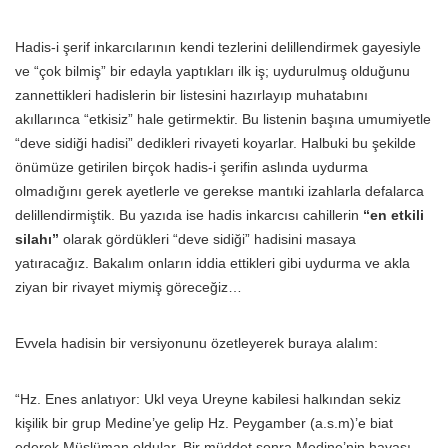
Hadis-i şerif inkarcılarının kendi tezlerini delillendirmek gayesiyle
ve “çok bilmiş” bir edayla yaptıkları ilk iş; uydurulmuş olduğunu
zannettikleri hadislerin bir listesini hazırlayıp muhatabını
akıllarınca “etkisiz” hale getirmektir. Bu listenin başına umumiyetle
“deve sidiği hadisi” dedikleri rivayeti koyarlar. Halbuki bu şekilde
önümüze getirilen birçok hadis-i şerifin aslında uydurma
olmadığını gerek ayetlerle ve gerekse mantıki izahlarla defalarca
delillendirmiştik. Bu yazıda ise hadis inkarcısı cahillerin
“en etkili
silahı”
olarak gördükleri “deve sidiği” hadisini masaya
yatıracağız. Bakalım onların iddia ettikleri gibi uydurma ve akla
ziyan bir rivayet miymiş göreceğiz…
Evvela hadisin bir versiyonunu özetleyerek buraya alalım:
“Hz. Enes anlatıyor: Ukl veya Ureyne kabilesi halkından sekiz
kişilik bir grup Medine’ye gelip Hz. Peygamber (a.s.m)’e biat
ederek Müslüman oldular. Bir müddet sonra Medine’nin havası