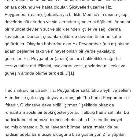
onlara dokundu ve hasta oldular. Şikâyetleri üzerine Hz.
Peygamber (a.s.m), çobanlarıyla birlikte Medine’nin dışına çıkıp,
develerin sütlerinden ve sidiklerinden içmelerini öğütledi. Adamlar
bir müddet devlerin süt ve sidiklerinden içtiler ve sağlıklarına
kavuştular. Derken, çobanları öldürüp develeri önlerine katıp
götürdüler. Olaydan haberdar olan Hz.Peygamber (a.s.m) birkaç
adam peşlerine taktı ve nihayet onları bir yerde yakalayıp
getirdiler. Hz. Peygamber (a.s.m) onlara hakkettikleri ağır bir
cezayı tatbik etti. Ellerini, ayaklarını kesti, gözlerine mil çekti ve
güneşin altında ölüme terk etti…”
[1]
Hadis inkarcıları, sanki Hz. Peygamber sallallahu aleyhi ve sellem
Efendimize çok saygı duyuyorlarmış gibi “bu hadis Peygamber’e
iftiradır, O kimseye deve sidiği içirmez!” şeklinde biraz da
romantizm soslu bir tepki gösteriyorlar. Halbuki hadis sahihtir. Bu
hadisi kabul etmemizin birinci sebebi sahih bir senetle rivayet
edilmiş olmasıdır. Buna ilaveten bilimsel araştırmalar da bu
hadisin adeta bir mucize olduğunu bize gösteriyor. Zira yapılan