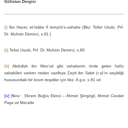
Gülistan Dergisi
[i]
İbn Hacer, el-İsâbe fî temyîzi’s-sahabe (Bkz: Tefsir Usulü, Prf.
Dr. Muhsin Demirci, s.81:)
[ii]
Tefsir Usulü, Prf. Dr. Muhsin Demirci, s.80
[iii]
Abdullah ibn Mes’ud gibi sahabenin önde gelen hafız
sahabîleri varken neden vazifeye Zeyd ibn Sabit (r.a)’ın seçildiği
hususundaki bir kısım tespitler için bkz. A.g.e, s.81 vd.
[iv]
Bknz : Ekrem Buğra Ekinci – Ahmet Şimşirgil, Ahmet Cevdet
Paşa ve Mecelle
genç nesil
manşet
muaz bin cebel
ETIKETLER: