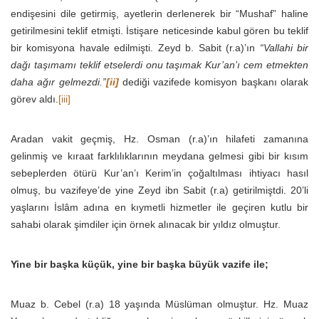
endişesini dile getirmiş, ayetlerin derlenerek bir “Mushaf” haline
getirilmesini teklif etmişti. İstişare neticesinde kabul gören bu teklif
bir komisyona havale edilmişti. Zeyd b. Sabit (r.a)’ın
“Vallahi bir
dağı taşımamı teklif etselerdi onu taşımak Kur’an’ı cem etmekten
daha ağır gelmezdi.”
[ii]
dediği vazifede komisyon başkanı olarak
görev aldı.
[iii]
Aradan vakit geçmiş, Hz. Osman (r.a)’ın hilafeti zamanına
gelinmiş ve kıraat farklılıklarının meydana gelmesi gibi bir kısım
sebeplerden ötürü Kur’an’ı Kerim’in çoğaltılması ihtiyacı hasıl
olmuş, bu vazifeye’de yine Zeyd ibn Sabit (r.a) getirilmiştdi. 20’li
yaşlarını İslâm adına en kıymetli hizmetler ile geçiren kutlu bir
sahabi olarak şimdiler için örnek alınacak bir yıldız olmuştur.
Yine bir başka küçük, yine bir başka büyük vazife ile;
Muaz b. Cebel (r.a) 18 yaşında Müslüman olmuştur. Hz. Muaz