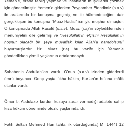
Yemen’e, orada tebliğ yapmak ve insanların müşkillerini çözmek
için gönderilmiştir. Yemen’e giderken Peygamber Efendimiz (s.a.v)
ile aralarında bir konuşma geçmiş, ne ile hükmedeceğine dair
gerçekleşen bu konuşma “Muaz Hadisi” ismiyle meşhur olmuştur.
O konuşmada Allah Rasulü (s.a.v), Muaz (r.a)’ın söylediklerinden
menuniyetini dile getirmiş ve
“Re­sû­lul­lah’ın elçisini Re­sû­lul­lah’ın
hoşnut olacağı bir şeye muvaffak kılan Allah’a hamdolsun!”
buyurmuşlardır. Hz. Muaz (r.a) bu vazife için Yemen’e
gönderilirken yirmili yaşlarının ortalarındaydı.
Sahabenin Abdullah’ları vardı. O’nun (s.a.v) izinden giderlerdi
ömrü boyunca. Genç yaşta fıkha hâkim, Kur’an’ın hıfzına mâlik
olanlar vardı.
Ömer b. Abdulaziz kurdun kuzuya zarar vermediği adalete sahip
kısa hüküm döneminde otuzlu yaşlarında idi.
Fatih Sultan Mehmed Han tahta ilk oturduğunda( M. 1444) 12