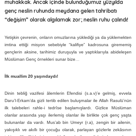
muhakkak. Ancak içinde bulunduğumuz yüzyılda
genç neslin ruhunda meydana gelen tahribatı
“değişim” olarak algılamak zor;
neslin ruhu çalındı!
Yetişkin çevrenin, onların omuzlarına yüklediği ya da yüklemekten
imtina ettiği misyon sebebiyle “kalifiye” kadrosuna girememiş
gençlerin aksine, tarihimiz duruşuyla ve yaptıklarıyla abideleşen
Müslüman Genç örnekleri sunar bize…
İlk muallim 20 yaşındaydı!
Dinin tebliğ vazifesi âlemlerin Efendisi (s.a.v)’e gelmiş, evvela
Daru’l-Erkam’da gizli tertib edilen buluşmalar ile Allah Rasulü’nün
ilk talebeleri rahle-i tedrîse başlamışlardı. Gizlice Müslüman
olanlar arasında yaşı ilerlemiş olanlar ile birlikte çok genç yaşta
bulunanlar da vardı. Mus’ab bin Umeyr (r.a), zengin bir ailenin,
yakışıklı ve akıllı bir çocuğu olarak, parlayan gözlerle zekâsının