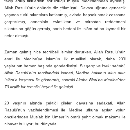
takip edilip fikirlerinin sorulduğu müşrik meclislerinden ayrılmış,
Allah Rasulü’nün önünde diz çökmüştü. Davası uğruna gencecik
yaşında türlü sıkıntılara katlanmış, evinde hapsolunmak cezasına
çarptırılmış, annesinin evlatlıktan ve mirastan reddetmesi
sıkıntısına göğüs germiş, narin bedeni ile İslâm adına kıymetli bir
nefer olmuştu.
Zaman gelmiş nice tecrübeli isimler dururken, Allah Rasulü’nün
emri ile Medine’ye İslam’ın ilk muallimi olarak, daha 20’li
yaşlarının hemen başında gönderilmişti.
Bu genç ve kutlu sahabî,
Allah Rasulü’nün tercihindeki isabeti, Medine haklının akın akın
İslâm’a koşması ile göstermiş, sonraki Akabe Biatı’na Medine’den
70 kişilik bir temsilci heyeti ile gelmişti.
20 yaşının altında çektiği çileler, davasına sadakati, Allah
Rasulü’nün vazifelendirmesi ile Medine ufkuna açılan yolun
öncülerinden Mus’ab bin Umeyr’in ömrü şehit olmak makamı ile
nihayet buluyor; bu dünyada.