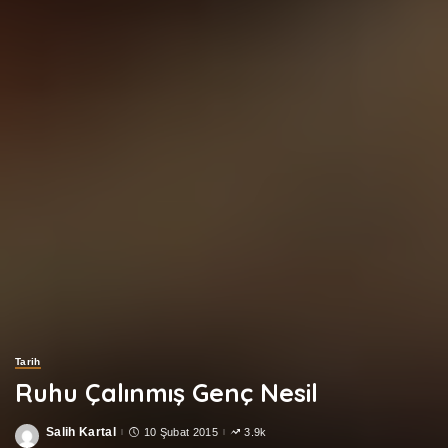
Tarih
Ruhu Çalınmış Genç Nesil
Salih Kartal
10 Şubat 2015
3.9k
Posted