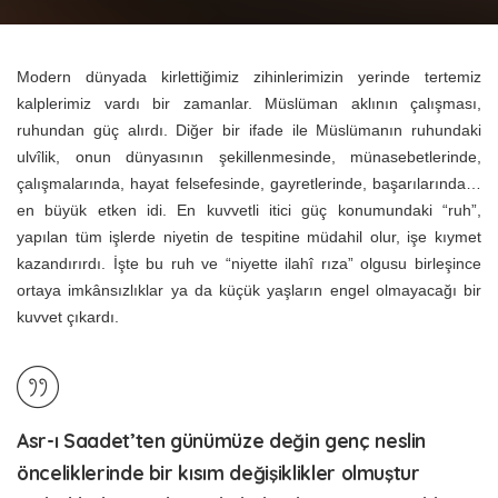
by
Modern dünyada kirlettiğimiz zihinlerimizin yerinde tertemiz
kalplerimiz vardı bir zamanlar. Müslüman aklının çalışması,
ruhundan güç alırdı. Diğer bir ifade ile Müslümanın ruhundaki
ulvîlik, onun dünyasının şekillenmesinde, münasebetlerinde,
çalışmalarında, hayat felsefesinde, gayretlerinde, başarılarında…
en büyük etken idi. En kuvvetli itici güç konumundaki “ruh”,
yapılan tüm işlerde niyetin de tespitine müdahil olur, işe kıymet
kazandırırdı. İşte bu ruh ve “niyette ilahî rıza” olgusu birleşince
ortaya imkânsızlıklar ya da küçük yaşların engel olmayacağı bir
kuvvet çıkardı.
Asr-ı Saadet’ten günümüze değin genç neslin
önceliklerinde bir kısım değişiklikler olmuştur