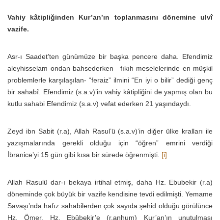
Vahiy kâtipliğinden Kur’an’ın toplanmasını dönemine ulvî
vazife.
Asr-ı Saadet’ten günümüze bir başka pencere daha. Efendimiz
aleyhisselam ondan bahsederken –fıkıh meselelerinde en müşkil
problemlerle karşılaşılan- “feraiz” ilmini “En iyi o bilir” dediği genç
bir sahabî. Efendimiz (s.a.v)’in vahiy kâtipliğini de yapmış olan bu
kutlu sahabi Efendimiz (s.a.v) vefat ederken 21 yaşındaydı.
Zeyd ibn Sabit (r.a), Allah Rasul’ü (s.a.v)’in diğer ülke kralları ile
yazışmalarında gerekli olduğu için “öğren” emrini verdiği
İbranice’yi 15 gün gibi kısa bir sürede öğrenmişti.
[i]
Allah Rasulü dar-ı bekaya irtihal etmiş, daha Hz. Ebubekir (r.a)
döneminde çok büyük bir vazife kendisine tevdi edilmişti. Yemame
Savaşı’nda hafız sahabilerden çok sayıda şehid olduğu görülünce
Hz. Ömer, Hz. Ebûbekir’e (r.anhum) Kur’an’ın unutulması