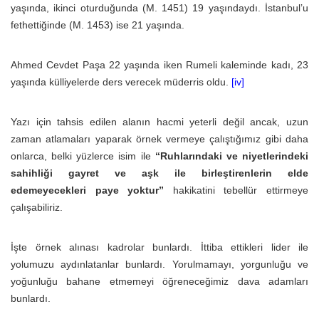
yaşında, ikinci oturduğunda (M. 1451) 19 yaşındaydı. İstanbul’u
fethettiğinde (M. 1453) ise 21 yaşında.
Ahmed Cevdet Paşa 22 yaşında iken Rumeli kaleminde kadı, 23
yaşında külliyelerde ders verecek müderris oldu.
[iv]
Yazı için tahsis edilen alanın hacmi yeterli değil ancak, uzun
zaman atlamaları yaparak örnek vermeye çalıştığımız gibi daha
onlarca, belki yüzlerce isim ile
“Ruhlarındaki ve niyetlerindeki
sahihliği gayret ve aşk ile birleştirenlerin elde
edemeyecekleri paye yoktur”
hakikatini tebellür ettirmeye
çalışabiliriz.
İşte örnek alınası kadrolar bunlardı. İttiba ettikleri lider ile
yolumuzu aydınlatanlar bunlardı. Yorulmamayı, yorgunluğu ve
yoğunluğu bahane etmemeyi öğreneceğimiz dava adamları
bunlardı.