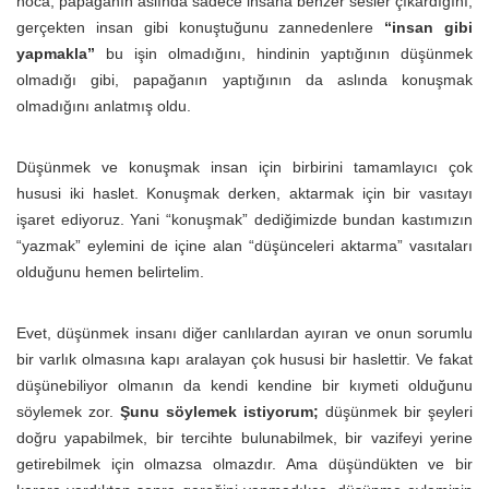
hoca, papağanın aslında sadece insana benzer sesler çıkardığını,
gerçekten insan gibi konuştuğunu zannedenlere
“insan gibi
yapmakla”
bu işin olmadığını, hindinin yaptığının düşünmek
olmadığı gibi, papağanın yaptığının da aslında konuşmak
olmadığını anlatmış oldu.
Düşünmek ve konuşmak insan için birbirini tamamlayıcı çok
hususi iki haslet. Konuşmak derken, aktarmak için bir vasıtayı
işaret ediyoruz. Yani “konuşmak” dediğimizde bundan kastımızın
“yazmak” eylemini de içine alan “düşünceleri aktarma” vasıtaları
olduğunu hemen belirtelim.
Evet, düşünmek insanı diğer canlılardan ayıran ve onun sorumlu
bir varlık olmasına kapı aralayan çok hususi bir haslettir. Ve fakat
düşünebiliyor olmanın da kendi kendine bir kıymeti olduğunu
söylemek zor.
Şunu söylemek istiyorum;
düşünmek bir şeyleri
doğru yapabilmek, bir tercihte bulunabilmek, bir vazifeyi yerine
getirebilmek için olmazsa olmazdır. Ama düşündükten ve bir