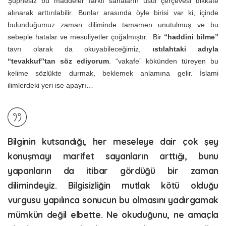
Şüphesiz bu maddeler farklı sahaların usul çerçevesi dikkate
alınarak arttırılabilir. Bunlar arasında öyle birisi var ki, içinde
bulunduğumuz zaman diliminde tamamen unutulmuş ve bu
sebeple hatalar ve mesuliyetler çoğalmıştır. Bir
“haddini bilme”
tavrı olarak da okuyabileceğimiz,
ıstılahtaki adıyla
“tevakkuf”tan söz ediyorum
. “vakafe” kökünden türeyen bu
kelime sözlükte durmak, beklemek anlamına gelir. İslami
ilimlerdeki yeri ise apayrı…
Bilginin kutsandığı, her meseleye dair çok şey
konuşmayı marifet sayanların arttığı, bunu
yapanların da itibar gördüğü bir zaman
dilimindeyiz. Bilgisizliğin mutlak kötü olduğu
vurgusu yapılınca sonucun bu olmasını yadırgamak
mümkün değil elbette. Ne okuduğunu, ne amaçla