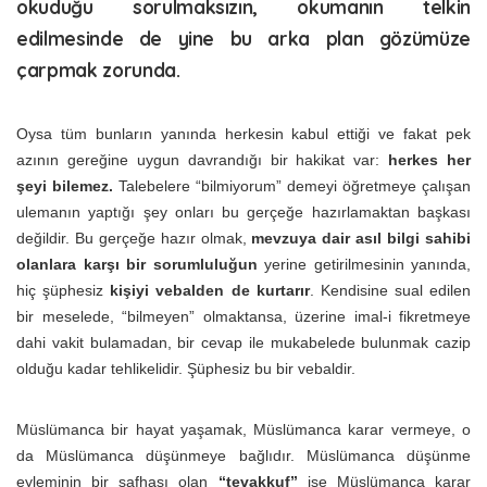
okuduğu sorulmaksızın, okumanın telkin
edilmesinde de yine bu arka plan gözümüze
çarpmak zorunda.
Oysa tüm bunların yanında herkesin kabul ettiği ve fakat pek
azının gereğine uygun davrandığı bir hakikat var:
herkes her
şeyi bilemez.
Talebelere “bilmiyorum” demeyi öğretmeye çalışan
ulemanın yaptığı şey onları bu gerçeğe hazırlamaktan başkası
değildir. Bu gerçeğe hazır olmak,
mevzuya dair asıl bilgi sahibi
olanlara karşı bir sorumluluğun
yerine getirilmesinin yanında,
hiç şüphesiz
kişiyi vebalden de kurtarır
. Kendisine sual edilen
bir meselede, “bilmeyen” olmaktansa, üzerine imal-i fikretmeye
dahi vakit bulamadan, bir cevap ile mukabelede bulunmak cazip
olduğu kadar tehlikelidir. Şüphesiz bu bir vebaldir.
Müslümanca bir hayat yaşamak, Müslümanca karar vermeye, o
da Müslümanca düşünmeye bağlıdır. Müslümanca düşünme
eyleminin bir safhası olan
“tevakkuf”
ise Müslümanca karar