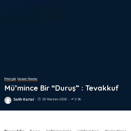
Fikriyât
İslami İlimler
Mü’mince Bir “Duruş” : Tevakkuf
Salih Kartal
18 Haziran 2018
3.3k
Posted
by
Mü’mince Bir “Duruş” : Tevakkuf