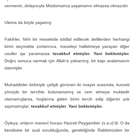
vermenin, dolayısıyla Müslümanca yaşamanın olmazsa olmazıdır.
Ulema da böyle yaşamış:
Fakihler, fıkhi bir meselede istidlal edilecek delillerden herhangi
birini seçmekte zorlanınca, meseleyi halletmeye yarayan diğer
usuller işe yaramazsa
tevakkuf etmişler.
Yani beklemişler.
Doğru sonuca varmak için Allah’a yalvarmış, bir kapı aralamasını
istemişler.
Muhaddisler birbiriyle çelişik görünen iki rivayet arasında, kuvveti
yönüyle bir tercihte bulunamamış ve cem etmeye muktedir
olamamışlarsa, hoşlarına giden birini tercih edip diğerini yok
saymamışlar;
tevakkuf etmişler
.
Yani beklemişler.
Öyleya; onların manevî hocası Hazreti Peygamber (s.a.v)’di. O da
kendisine bir sual sorulduğunda, gerektiğinde Rabbimizden bir