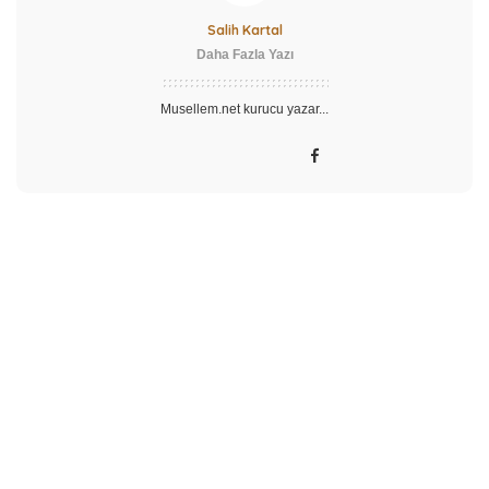
Salih Kartal
Daha Fazla Yazı
Musellem.net kurucu yazar...
ÖNCEKI MAKALE
SONRAKI MAKALE
“Peşaver Geceleri”ne
Kendi Dilinden: Abdulmetin
“İstanbul Celseleri”
Balkanlıoğlu Hoca
Cevapla
E-posta adresiniz yayınlanmayacak.
Gerekli alanlar
*
ile
işaretlenmişlerdir