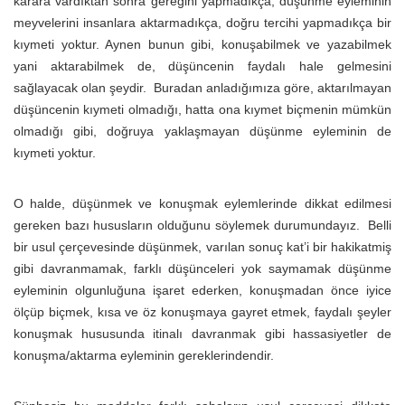
karara vardıktan sonra gereğini yapmadıkça, düşünme eyleminin
meyvelerini insanlara aktarmadıkça, doğru tercihi yapmadıkça bir
kıymeti yoktur. Aynen bunun gibi, konuşabilmek ve yazabilmek
yani aktarabilmek de, düşüncenin faydalı hale gelmesini
sağlayacak olan şeydir. Buradan anladığımıza göre, aktarılmayan
düşüncenin kıymeti olmadığı, hatta ona kıymet biçmenin mümkün
olmadığı gibi, doğruya yaklaşmayan düşünme eyleminin de
kıymeti yoktur.
O halde, düşünmek ve konuşmak eylemlerinde dikkat edilmesi
gereken bazı hususların olduğunu söylemek durumundayız. Belli
bir usul çerçevesinde düşünmek, varılan sonuç kat’i bir hakikatmiş
gibi davranmamak, farklı düşünceleri yok saymamak düşünme
eyleminin olgunluğuna işaret ederken, konuşmadan önce iyice
ölçüp biçmek, kısa ve öz konuşmaya gayret etmek, faydalı şeyler
konuşmak hususunda itinalı davranmak gibi hassasiyetler de
konuşma/aktarma eyleminin gereklerindendir.