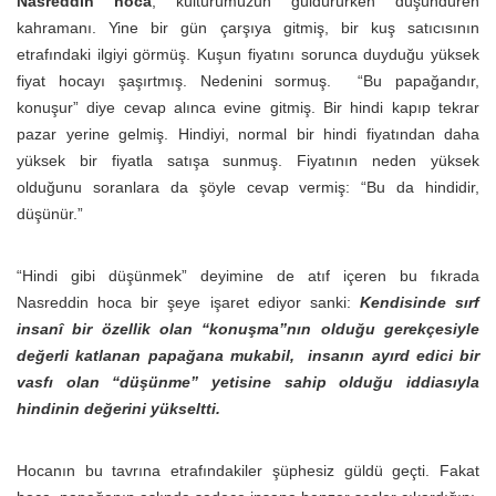
Nasreddin hoca
, kültürümüzün güldürürken düşündüren
kahramanı. Yine bir gün çarşıya gitmiş, bir kuş satıcısının
etrafındaki ilgiyi görmüş. Kuşun fiyatını sorunca duyduğu yüksek
fiyat hocayı şaşırtmış. Nedenini sormuş. “Bu papağandır,
konuşur” diye cevap alınca evine gitmiş. Bir hindi kapıp tekrar
pazar yerine gelmiş. Hindiyi, normal bir hindi fiyatından daha
yüksek bir fiyatla satışa sunmuş. Fiyatının neden yüksek
olduğunu soranlara da şöyle cevap vermiş: “Bu da hindidir,
düşünür.”
“Hindi gibi düşünmek” deyimine de atıf içeren bu fıkrada
Nasreddin hoca bir şeye işaret ediyor sanki:
Kendisinde sırf
insanî bir özellik olan “konuşma”nın olduğu gerekçesiyle
değerli katlanan papağana mukabil, insanın ayırd edici bir
vasfı olan “düşünme” yetisine sahip olduğu iddiasıyla
hindinin değerini yükseltti.
Hocanın bu tavrına etrafındakiler şüphesiz güldü geçti. Fakat