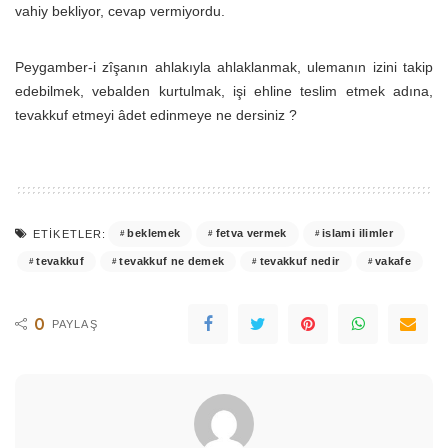
vahiy bekliyor, cevap vermiyordu.
Peygamber-i zîşanın ahlakıyla ahlaklanmak, ulemanın izini takip
edebilmek, vebalden kurtulmak, işi ehline teslim etmek adına,
tevakkuf etmeyi âdet edinmeye ne dersiniz ?
beklemek
fetva vermek
islami ilimler
ETIKETLER:
tevakkuf
tevakkuf ne demek
tevakkuf nedir
vakafe
0
PAYLAŞ