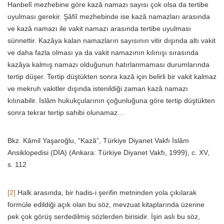
Hanbelî mezhebine göre kazâ namazı sayısı çok olsa da tertibe
uyulması gerekir. Şâfiî mezhebinde ise kazâ namazları arasında
ve kazâ namazı ile vakit namazı arasında tertibe uyulması
sünnettir. Kazâya kalan namazların sayısının vitir dışında altı vakit
ve daha fazla olması ya da vakit namazının kılınışı sırasında
kazâya kalmış namazı olduğunun hatırlanmaması durumlarında
tertip düşer. Tertip düştükten sonra kazâ için belirli bir vakit kalmaz
ve mekruh vakitler dışında istenildiği zaman kazâ namazı
kılınabilir. İslâm hukukçularının çoğunluğuna göre tertip düştükten
sonra tekrar tertip sahibi olunamaz…
Bkz. Kâmil Yaşaroğlu, “Kazâ”, Türkiye Diyanet Vakfı İslâm
Ansiklopedisi (DİA) (Ankara: Türkiye Diyanet Vakfı, 1999), c. XV,
s. 112
[2]
Halk arasında, bir hadis-i şerifin metninden yola çıkılarak
formüle edildiği açık olan bu söz, mevzuat kitaplarında üzerine
pek çok görüş serdedilmiş sözlerden birisidir. İşin aslı bu söz,