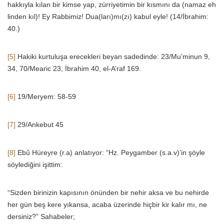
hakkıyla kılan bir kimse yap, zürriyetimin bir kısmını da (namaz eh
linden kıl)! Ey Rabbimiz! Dua(ları)mı(zı) kabul eyle! (14/İbrahim:
40.)
[5]
Hakiki kurtuluşa erecekleri beyan sadedinde: 23/Mu’minun 9,
34, 70/Mearic 23, İbrahim 40, el-A’raf 169.
[6]
19/Meryem: 58-59
[7]
29/Ankebut 45
[8]
Ebû Hüreyre (r.a) anlatıyor: “Hz. Peygamber (s.a.v)’in şöyle
söylediğini işittim:
“Sizden birinizin kapısının önünden bir nehir aksa ve bu nehirde
her gün beş kere yıkansa, acaba üzerinde hiçbir kir kalır mı, ne
dersiniz?” Sahabeler;