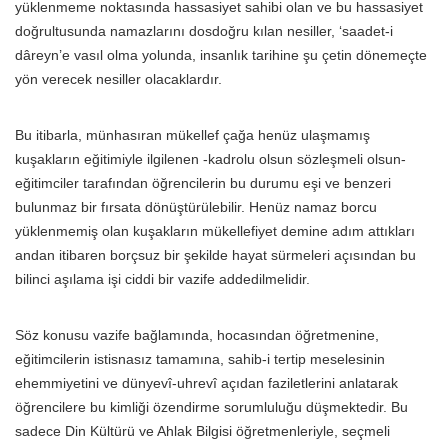
yüklenmeme noktasında hassasiyet sahibi olan ve bu hassasiyet
doğrultusunda namazlarını dosdoğru kılan nesiller, ‘saadet-i
dâreyn’e vasıl olma yolunda, insanlık tarihine şu çetin dönemeçte
yön verecek nesiller olacaklardır.
Bu itibarla, münhasıran mükellef çağa henüz ulaşmamış
kuşakların eğitimiyle ilgilenen -kadrolu olsun sözleşmeli olsun-
eğitimciler tarafından öğrencilerin bu durumu eşi ve benzeri
bulunmaz bir fırsata dönüştürülebilir. Henüz namaz borcu
yüklenmemiş olan kuşakların mükellefiyet demine adım attıkları
andan itibaren borçsuz bir şekilde hayat sürmeleri açısından bu
bilinci aşılama işi ciddi bir vazife addedilmelidir.
Söz konusu vazife bağlamında, hocasından öğretmenine,
eğitimcilerin istisnasız tamamına, sahib-i tertip meselesinin
ehemmiyetini ve dünyevî-uhrevî açıdan faziletlerini anlatarak
öğrencilere bu kimliği özendirme sorumluluğu düşmektedir. Bu
sadece Din Kültürü ve Ahlak Bilgisi öğretmenleriyle, seçmeli