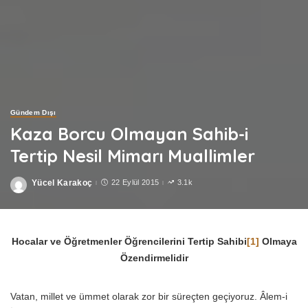
Gündem Dışı
Kaza Borcu Olmayan Sahib-i
Tertip Nesil Mimarı Muallimler
Yücel Karakoç
22 Eylül 2015
3.1k
Posted
by
Hocalar ve Öğretmenler Öğrencilerini Tertip Sahibi
[1]
Olmaya
Özendirmelidir
Vatan, millet ve ümmet olarak zor bir süreçten geçiyoruz. Âlem-i