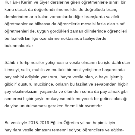
Kur’ân-ı Kerîm ve Siyer derslerine giren öğretmenlerle sınırlı bir
konu olarak da değerlendirilmemelidir. Bu doğrultuda branş
derslerinden arta kalan zamanlarda diğer branşlarda vazifeli
öğretmenler ve bilhassa da öğrencilerle mesaisi fazla olan sınıf
öğretmenleri de, uygun gördükleri zaman dilimlerinde öğrencileri
bu fazîletli kimliğe özendirme noktasında faaliyetlerde
bulunmalıdırlar.
Sâhib-i Tertip nesiller yetişmesine vesile olmanın bu işte dahli olan
kimseyi, salih, muhlis ve muttaki bir nesil yetiştirme başarısında
pay sahibi edişinin yanı sıra, ‘hayra vesile olan, o hayrı işlemiş
gibidir’ düsturu mucibince, onların bu fazîlet ve sevabından hiçbir
şey eksilmeksizin, yaşamda ve ölümden sonra da pay almak gibi
semeresi hiçbir şeyle mukayese edilemeyecek bir getirisi olacağı
da yine unutulmaması gereken önemli bir ayrıntıdır.
Bu vesileyle 2015-2016 Eğitim-Öğretim yılının hepimiz için
hayırlara vesile olmasını temenni ediyor, öğrencilere ve eğitim-