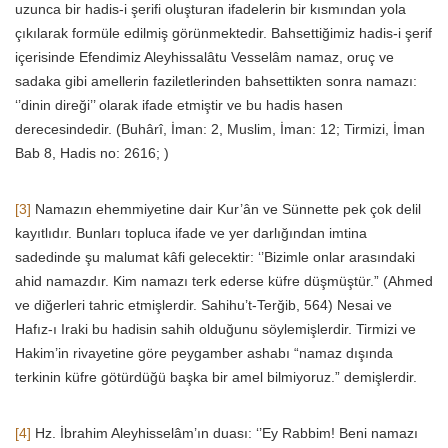
uzunca bir hadis-i şerifi oluşturan ifadelerin bir kısmından yola
çıkılarak formüle edilmiş görünmektedir. Bahsettiğimiz hadis-i şerif
içerisinde Efendimiz Aleyhissalâtu Vesselâm namaz, oruç ve
sadaka gibi amellerin faziletlerinden bahsettikten sonra namazı:
‘’dinin direği’’ olarak ifade etmiştir ve bu hadis hasen
derecesindedir. (Buhârî, İman: 2, Muslim, İman: 12; Tirmizi, İman
Bab 8, Hadis no: 2616; )
[3]
Namazın ehemmiyetine dair Kur’ân ve Sünnette pek çok delil
kayıtlıdır. Bunları topluca ifade ve yer darlığından imtina
sadedinde şu malumat kâfi gelecektir: ‘’Bizimle onlar arasındaki
ahid namazdır. Kim namazı terk ederse küfre düşmüştür.” (Ahmed
ve diğerleri tahric etmişlerdir. Sahihu’t-Terğib, 564) Nesai ve
Hafız-ı Iraki bu hadisin sahih olduğunu söylemişlerdir. Tirmizi ve
Hakim’in rivayetine göre peygamber ashabı “namaz dışında
terkinin küfre götürdüğü başka bir amel bilmiyoruz.” demişlerdir.
[4]
Hz. İbrahim Aleyhisselâm’ın duası: ‘’Ey Rabbim! Beni namazı