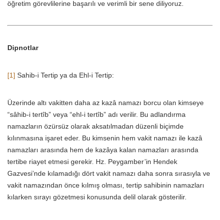
öğretim görevlilerine başarılı ve verimli bir sene diliyoruz.
Dipnotlar
[1]
Sahib-i Tertip ya da Ehl-i Tertip:
Üzerinde altı vakitten daha az kazâ namazı borcu olan kimseye
“sâhib-i tertîb” veya “ehl-i tertîb” adı verilir. Bu adlandırma
namazların özürsüz olarak aksatılmadan düzenli biçimde
kılınmasına işaret eder. Bu kimsenin hem vakit namazı ile kazâ
namazları arasında hem de kazâya kalan namazları arasında
tertibe riayet etmesi gerekir. Hz. Peygamber’in Hendek
Gazvesi’nde kılamadığı dört vakit namazı daha sonra sırasıyla ve
vakit namazından önce kılmış olması, tertip sahibinin namazları
kılarken sırayı gözetmesi konusunda delil olarak gösterilir.