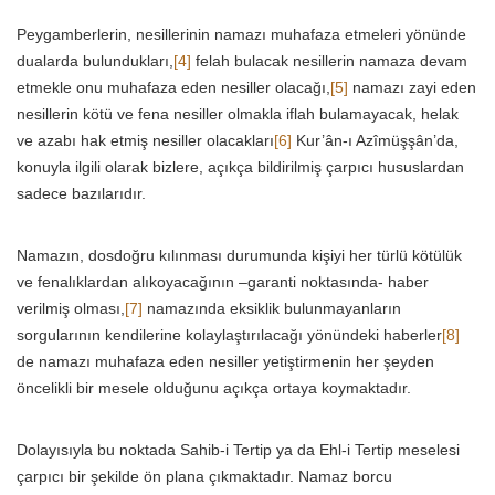
Peygamberlerin, nesillerinin namazı muhafaza etmeleri yönünde
dualarda bulundukları,
[4]
felah bulacak nesillerin namaza devam
etmekle onu muhafaza eden nesiller olacağı,
[5]
namazı zayi eden
nesillerin kötü ve fena nesiller olmakla iflah bulamayacak, helak
ve azabı hak etmiş nesiller olacakları
[6]
Kur’ân-ı Azîmüşşân’da,
konuyla ilgili olarak bizlere, açıkça bildirilmiş çarpıcı hususlardan
sadece bazılarıdır.
Namazın, dosdoğru kılınması durumunda kişiyi her türlü kötülük
ve fenalıklardan alıkoyacağının –garanti noktasında- haber
verilmiş olması,
[7]
namazında eksiklik bulunmayanların
sorgularının kendilerine kolaylaştırılacağı yönündeki haberler
[8]
de namazı muhafaza eden nesiller yetiştirmenin her şeyden
öncelikli bir mesele olduğunu açıkça ortaya koymaktadır.
Dolayısıyla bu noktada Sahib-i Tertip ya da Ehl-i Tertip meselesi
çarpıcı bir şekilde ön plana çıkmaktadır. Namaz borcu