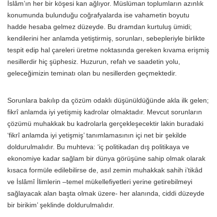
İslâm’ın her bir köşesi kan ağlıyor. Müslüman toplumların azınlık
konumunda bulunduğu coğrafyalarda ise vahametin boyutu
hadde hesaba gelmez düzeyde. Bu dramdan kurtuluş ümidi;
kendilerini her anlamda yetiştirmiş, sorunları, sebepleriyle birlikte
tespit edip hal çareleri üretme noktasında gereken kıvama erişmiş
nesillerdir hiç şüphesiz. Huzurun, refah ve saadetin yolu,
geleceğimizin teminatı olan bu nesillerden geçmektedir.
Sorunlara bakılıp da çözüm odaklı düşünüldüğünde akla ilk gelen;
fikrî anlamda iyi yetişmiş kadrolar olmaktadır. Mevcut sorunların
çözümü muhakkak bu kadrolarla gerçekleşecektir lakin buradaki
‘fikrî anlamda iyi yetişmiş’ tanımlamasının içi net bir şekilde
doldurulmalıdır. Bu muhteva: ‘iç politikadan dış politikaya ve
ekonomiye kadar sağlam bir dünya görüşüne sahip olmak olarak
kısaca formüle edilebilirse de, asıl zemin muhakkak sahih i’tikâd
ve İslâmî İlimlerin –temel mükellefiyetleri yerine getirebilmeyi
sağlayacak alan başta olmak üzere- her alanında, ciddi düzeyde
bir birikim’ şeklinde doldurulmalıdır.