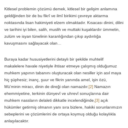
Kitlesel problemin çözümü demek, kitlesel bir gelişim anlamına
geldiğinden bir de bu fikrî ve ilmî birikimi çevreye aktarma
noktasında lisan hakimiyeti elzem olmaktadır. Kısacası dinini, dilini
ve tarihini iyi bilen, salih, muslih ve muttaki kuşaklardır ümmetin,
zulüm ve isyan tünelinin karanlığından çıkıp aydınlığa
kavuşmasını sağlayacak olan…
Buraya kadar hususiyetlerini detaylı bir şekilde muhtelif
makalelere havale niyetiyle ihtisar etmeye çalışmış olduğumuz
muhkem yapının tabanını oluşturacak olan nesiller için asıl maya
hiç şüphesiz; inanç, şuur ve fikrin yanında amel, işin özü,
Mü’minin miracı, dinin de direği olan namazdır.
[2]
Namazın
ehemmiyetine, terkinin dünyevî ve uhrevî sonuçlarına dair
muhkem nassların delaleti dikkatle incelendiğinde,
[3]
açık
hükümler getirmiş olmanın yanı sıra bizlere, hakiki sorunlarımızın
sebeplerini ve çözümlerini de ortaya koymuş olduğu kolaylıkla
anlaşılacaktır.