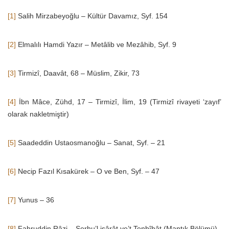
[1]
Salih Mirzabeyoğlu – Kültür Davamız, Syf. 154
[2]
Elmalılı Hamdi Yazır – Metâlib ve Mezâhib, Syf. 9
[3]
Tirmizî, Daavât, 68 – Müslim, Zikir, 73
[4]
İbn Mâce, Zühd, 17 – Tirmizî, İlim, 19 (Tirmizî rivayeti ‘zayıf’
olarak nakletmiştir)
[5]
Saadeddin Ustaosmanoğlu – Sanat, Syf. – 21
[6]
Necip Fazıl Kısakürek – O ve Ben, Syf. – 47
[7]
Yunus – 36
[8]
Fahruddin Râzi – Şerhu’l işârât ve’t Tenbîhât (Mantık Bölümü)