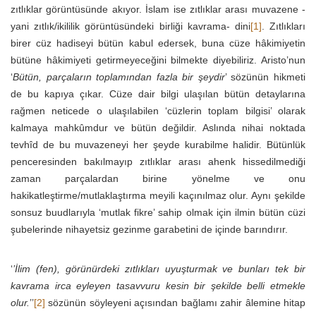
zıtlıklar görüntüsünde akıyor. İslam ise zıtlıklar arası muvazene -
yani zıtlık/ikililik görüntüsündeki birliği kavrama- dini
[1]
. Zıtlıkları
birer cüz hadiseyi bütün kabul edersek, buna cüze hâkimiyetin
bütüne hâkimiyeti getirmeyeceğini bilmekte diyebiliriz. Aristo’nun
‘
Bütün, parçaların toplamından fazla bir şeydir
’ sözünün hikmeti
de bu kapıya çıkar. Cüze dair bilgi ulaşılan bütün detaylarına
rağmen neticede o ulaşılabilen ‘cüzlerin toplam bilgisi’ olarak
kalmaya mahkûmdur ve bütün değildir. Aslında nihai noktada
tevhîd de bu muvazeneyi her şeyde kurabilme halidir. Bütünlük
penceresinden bakılmayıp zıtlıklar arası ahenk hissedilmediği
zaman parçalardan birine yönelme ve onu
hakikatleştirme/mutlaklaştırma meyili kaçınılmaz olur. Aynı şekilde
sonsuz buudlarıyla ‘mutlak fikre’ sahip olmak için ilmin bütün cüzi
şubelerinde nihayetsiz gezinme garabetini de içinde barındırır.
‘
’İlim (fen), görünürdeki zıtlıkları uyuşturmak ve bunları tek bir
kavrama irca eyleyen tasavvuru kesin bir şekilde belli etmekle
olur.
’’
[2]
sözünün söyleyeni açısından bağlamı zahir âlemine hitap