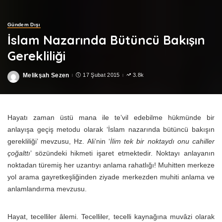
Gündem Dışı
İslam Nazarında Bütüncü Bakışın
Gerekliliği
Melikşah Sezen
17 Şubat 2015
3.8k
Posted
by
Hayatı zaman üstü mana ile te’vil edebilme hükmünde bir
anlayışa geçiş metodu olarak ‘İslam nazarında bütüncü bakışın
gerekliliği’ mevzusu, Hz. Ali’nin ‘
İlim tek bir noktaydı onu cahiller
çoğalttı
’ sözündeki hikmeti işaret etmektedir. Noktayı anlayanın
noktadan türemiş her uzantıyı anlama rahatlığı! Muhitten merkeze
yol arama gayretkeşliğinden ziyade merkezden muhiti anlama ve
anlamlandırma mevzusu.
Hayat, tecelliler âlemi. Tecelliler, tecelli kaynağına muvâzi olarak