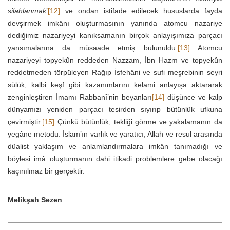
silahlanmak
’
[12]
ve ondan istifade edilecek hususlarda fayda
devşirmek imkânı oluşturmasının yanında atomcu nazariye
dediğimiz nazariyeyi kanıksamanın birçok anlayışımıza parçacı
yansımalarına da müsaade etmiş bulunuldu.
[13]
Atomcu
nazariyeyi topyekûn reddeden Nazzam, İbn Hazm ve topyekûn
reddetmeden törpüleyen Rağıp İsfehâni ve sufi meşrebinin seyri
sülük, kalbi keşf gibi kazanımlarını kelami anlayışa aktararak
zenginleştiren İmamı Rabbanî’nin beyanları
[14]
düşünce ve kalp
dünyamızı yeniden parçacı tesirden sıyırıp bütünlük ufkuna
çevirmiştir.
[15]
Çünkü bütünlük, tekliği görme ve yakalamanın da
yegâne metodu. İslam’ın varlık ve yaratıcı, Allah ve resul arasında
düalist yaklaşım ve anlamlandırmalara imkân tanımadığı ve
böylesi imâ oluşturmanın dahi itikadi problemlere gebe olacağı
kaçınılmaz bir gerçektir.
Melikşah Sezen