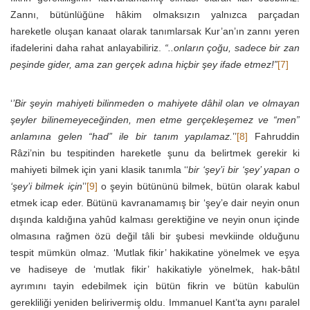
Zannı, bütünlüğüne hâkim olmaksızın yalnızca parçadan
hareketle oluşan kanaat olarak tanımlarsak Kur’an’ın zannı yeren
ifadelerini daha rahat anlayabiliriz.
“..
onların çoğu, sadece bir zan
peşinde gider, ama zan gerçek adına hiçbir şey ifade etmez!”
[7]
‘
’Bir şeyin mahiyeti bilinmeden o mahiyete dâhil olan ve olmayan
şeyler bilinemeyeceğinden, men etme gerçekleşemez ve “men”
anlamına gelen “had” ile bir tanım yapılamaz.
’’
[8]
Fahruddin
Râzi’nin bu tespitinden hareketle şunu da belirtmek gerekir ki
mahiyeti bilmek için yani klasik tanımla ‘‘
bir ‘şey’i bir ‘şey’ yapan o
‘şey’i bilmek için
’’
[9]
o şeyin bütününü bilmek, bütün olarak kabul
etmek icap eder. Bütünü kavranamamış bir ‘şey’e dair neyin onun
dışında kaldığına yahûd kalması gerektiğine ve neyin onun içinde
olmasına rağmen özü değil tâli bir şubesi mevkiinde olduğunu
tespit mümkün olmaz. ‘Mutlak fikir’ hakikatine yönelmek ve eşya
ve hadiseye de ‘mutlak fikir’ hakikatiyle yönelmek, hak-bâtıl
ayrımını tayin edebilmek için bütün fikrin ve bütün kabulün
gerekliliği yeniden belirivermiş oldu. Immanuel Kant’ta aynı paralel