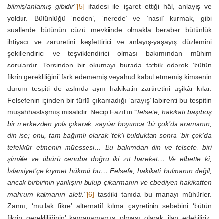
bilmiş/anlamış gibidir
’’
[5]
ifadesi ile işaret ettiği hâl, anlayış ve
yoldur. Bütünlüğü ‘neden’, ‘nerede’ ve ‘nasıl’ kurmak, gibi
suallerde bütünün cüzü mevkiinde olmakla beraber bütünlük
ihtiyacı ve zaruretini keşfettirici ve anlayış-yaşayış düzlemini
şekillendirici ve teşviklendirici olması bakımından mühim
sorulardır. Tersinden bir okumayı burada tatbik ederek ‘bütün
fikrin gerekliliğini’ fark edememiş veyahud kabul etmemiş kimsenin
durum tespiti de aslında aynı hakikatin zarûretini aşikâr kılar.
Felsefenin içinden bir türlü çıkamadığı ‘arayış’ labirenti bu tespitin
müşahhaslaşmış misalidir. Necip Fazıl’ın ‘
’felsefe, hakikati başıboş
bir merkezden yola çıkarak, sayılar boyunca ‘bir çok’da aramanın;
din ise; onu, tam bağımlı olarak ‘tek’i bulduktan sonra ‘bir çok’da
tefekkür etmenin müessesi… Bu bakımdan din ve felsefe, biri
şimâle ve öbürü cenuba doğru iki zıt hareket… Ve elbette ki,
İslamiyet’çe kıymet hükmü bu… Felsefe, hakikati bulmanın değil,
ancak birbirinin yanlışını bulup çıkarmanın ve ebediyen hakikatten
mahrum kalmanın aleti.
’’
[6]
tasdiki tamda bu manayı mühürler.
Zannı, ‘mutlak fikre’ alternatif kılma gayretinin sebebini ‘bütün
fikrin gerekliliğinin’ kavranamamış olması olarak ilan edebiliriz.