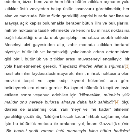
ederken, bizce hem zahir hem bâtın bütün zıtlıkları aşmanın yolu
zıtlıklar üstü zaviyeden bakıp üstün tasavvuru görebilmektir, her
alan ve mevzuda. Bütün fikrin gerekliliği esprisi burada her ilme ve
arayışa açık kapısı bulunmakla beraber bütün ilim ve buluşlarını,
mihrak noktasına tasdik ettirmekte ve kendini bu mihrak noktasına
bağlı tutabildiği oranda ufuk genişletip, muhafaza edebilmektedir.
Meseleyi ulvî gayesinden alıp, zahir manada zıtlıkları bertaraf
niyetiyle bütünlük ve karşıtsızlığı yakalamak adına determinizm
gibi bâtıl, bütünlük ve zıtlıklar arası muvazeneyi engelleyici bir
yola hamletmemek gerekir. ‘
Faydasız ilimden Allah’a sığınma
’
[3]
nasihatini ilmi faydasızlaştırmayarak, ilmin, mihrak noktasına olan
mevkiini tespit ve tayin edip kıymet hükmünü ona göre
belirleyerek icra etmek gerekir. Bu kıymet hükmünü tespit ve tayin
ettikten sonra veyahud edebilen için ‘
Hikmet/ilim, müminin yitik
malıdır onu nerede bulursa almaya daha hak sahibidir
’
[4]
ölçü
dairesi de aralanmış olur. Yani ‘neyi’ ve ‘ne kadar’ bilmenin
gerekliliği çözülmüş, ‘bildiğini bilecek kadar’ irtibatı sağlanmış olur.
İşte bu bütünlük metodu ile aralanan yol, İmam Gazzali(k.s.)’nin
‘
’Bir hadis-i şerifi zaman üstü manasıyla bilen bütün hadisleri