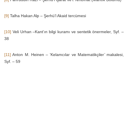
[9]
Talha Hakan Alp – Şerhü’l Akaid tercümesi
[10]
Veli Urhan –Kant’ın bilgi kuramı ve sentetik önermeler, Syf. –
38
[11]
Anton M. Heinen – ‘Kelamcılar ve Matematikçiler’ makalesi,
Syf. – 59
[12]
Enfâl – 60
[13]
Yrd. Doç. Dr. Cağfer Karadaş – Atomcu Düşünceler ve Kelam
Atomculuğu, Kelam araştırmaları dergisi – 2004
[14]
İmam-ı Rabbanî – Mektûbât, 3. Cilt