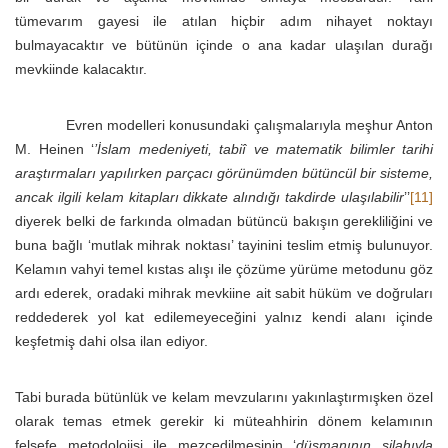
tümevarım gayesi ile atılan hiçbir adım nihayet noktayı
bulmayacaktır ve bütünün içinde o ana kadar ulaşılan durağı
mevkiinde kalacaktır.
Evren modelleri konusundaki çalışmalarıyla meşhur Anton
M. Heinen ‘
’İslam medeniyeti, tabiî ve matematik bilimler tarihi
araştırmaları yapılırken parçacı görünümden bütüncül bir sisteme,
ancak ilgili kelam kitapları dikkate alındığı takdirde ulaşılabilir
’’
[11]
diyerek belki de farkında olmadan bütüncü bakışın gerekliliğini ve
buna bağlı ‘mutlak mihrak noktası’ tayinini teslim etmiş bulunuyor.
Kelamın vahyi temel kıstas alışı ile çözüme yürüme metodunu göz
ardı ederek, oradaki mihrak mevkiine ait sabit hüküm ve doğruları
reddederek yol kat edilemeyeceğini yalnız kendi alanı içinde
keşfetmiş dahi olsa ilan ediyor.
Tabi burada bütünlük ve kelam mevzularını yakınlaştırmışken özel
olarak temas etmek gerekir ki müteahhirin dönem kelamının
felsefe metodolojisi ile mezcedilmesinin ‘
düşmanının silahıyla