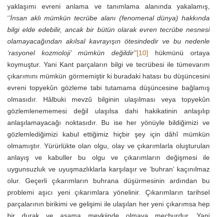
yaklaşımı evreni anlama ve tanımlama alanında yakalamış,
‘
’İnsan aklı mümkün tecrübe alanı (fenomenal dünya) hakkında
bilgi elde edebilir, ancak bir bütün olarak evren tecrübe nesnesi
olamayacağından akılsal kavrayışın ötesindedir ve bu nedenle
‘rasyonel kozmoloji’ mümkün değildir
’’
[10]
hükmünü ortaya
koymuştur. Yani Kant parçaların bilgi ve tecrübesi ile tümevarım
çıkarımını mümkün görmemiştir ki buradaki hatası bu düşüncesini
evreni topyekûn gözleme tabi tutamama düşüncesine bağlamış
olmasıdır. Hâlbuki mevzû bilginin ulaşılması veya topyekûn
gözlemlenememesi değil ulaşılsa dahi hakikatinin anlaşılıp
anlaşılamayacağı noktasıdır. Bu ise her yönüyle bildiğimizi ve
gözlemlediğimizi kabul ettiğimiz hiçbir şey için dâhî mümkün
olmamıştır. Yürürlükte olan olgu, olay ve çıkarımlarla oluşturulan
anlayış ve kabuller bu olgu ve çıkarımların değişmesi ile
uygunsuzluk ve uyuşmazlıklarla karşılaşır ve ‘buhran’ kaçınılmaz
olur. Geçerli çıkarımların buhrana düşürmesinin ardından bu
problemi aşıcı yeni çıkarımlara yönelinir. Çıkarımların tarihsel
parçalarının birikimi ve gelişimi ile ulaşılan her yeni çıkarımsa hep
bir durak ve aşama mevkiinde olmaya mecburdur. Yani