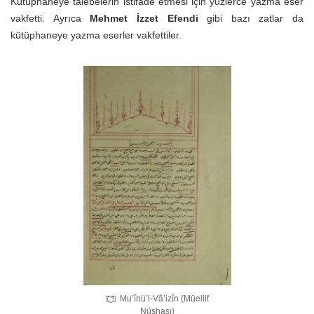
Kütüphaneye talebelerin istifade etmesi için yüzlerce yazma eser
vakfetti. Ayrıca
Mehmet İzzet Efendi
gibi bazı zatlar da
kütüphaneye yazma eserler vakfettiler.
Mu’înü’l-Vâ’izîn (Müellif
Nüshası)