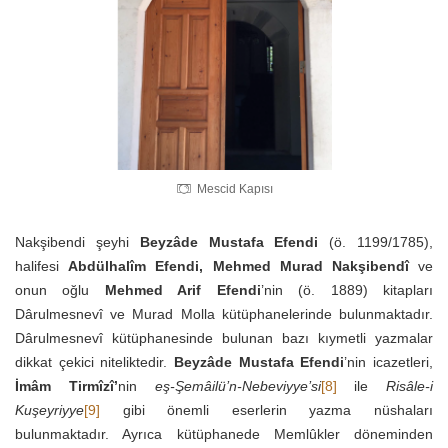
Mescid Kapısı
Nakşibendi şeyhi
Beyzâde Mustafa Efendi
(ö. 1199/1785),
halifesi
Abdülhalîm Efendi, Mehmed Murad Nakşibendî
ve
onun oğlu
Mehmed Arif Efendi
’nin (ö. 1889) kitapları
Dârulmesnevî ve Murad Molla kütüphanelerinde bulunmaktadır.
Dârulmesnevî kütüphanesinde bulunan bazı kıymetli yazmalar
dikkat çekici niteliktedir.
Beyzâde Mustafa Efendi
’nin icazetleri,
İmâm Tirmîzî’
nin
eş-Şemâilü’n-Nebeviyye’si
[8]
ile
Risâle-i
Kuşeyriyye
[9]
gibi önemli eserlerin yazma nüshaları
bulunmaktadır. Ayrıca kütüphanede Memlûkler döneminden