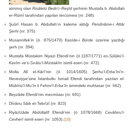
alınmış olan
Risâletü Bedri’r-Reşîd
şerhinin Mustafa b. Abdullah
er-Rûmî tarafından yapılan tercümesi (nr. 248).
Şuûrî Hasan b. Abdullah’ın kaleme aldığı
Pendnâme-i Attâr
Şerhi
(nr. 375).
Musannifek’in (ö. 875/1470)
Kasîde-i Bürde
üzerine yazdığı
şerh (nr. 394).
Mustafa Müstakim Niyazi Efendi’nin (ö.1187/1771)
es-Sülûkü’l-
Kavîm ve’s-Sırâtu’l-Müstakîm
isimli eseri (nr. 472).
Molla Alî el-Kârî’nin (ö. 1014/1605)
Şerhu’l-Erba‘îni’n-
Neveviyye
’sine İstanbullu İsmail Efendi tarafından yazılan
el-
Mübînü’l-Mu‘în li Fehmi’l-Erba‘în
ismindeki muhtasar (nr. 562).
Beyzâde Efendi’nin mecmûası (nr. 691)
Dîvânu Sâib et-Tebrîzî (nr. 823)
Riyâzîzâde Abdüllatîf Efendi’nin (ö 1078/1668)
Cevâhiru’l-
Cevherî
isimli eseri (nr. 1053).
[10]