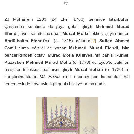
23 Muharrem 1203 (24 Ekim 1788) tarihinde İstanbul’un
Çarşamba semtinde dünyaya gelen
Şeyh Mehmed Murad
Efendi
, aynı semtte bulunan
Murad Molla
tekkesi şeyhlerinden
Abdülhalim Efendi
’nin (ö. 1815) oğludur.
[2]
Sultan Ahmed
Camii
cuma vâizliği de yapan
Mehmed Murad Efendi
, isim
benzerliğinden dolayı
Murad Molla Külliyesi
’nin bânisi
Rumeli
Kazaskeri Mehmed Murad Molla
(ö. 1778) ve Eyüp’te bulunan
nakşibendî tekkesi postnişini
Şeyh Murad Buhârî
(ö. 1720) ile
karıştırılmaktadır.
Mâ Hazar
isimli eserinin son kısmındaki hâl
tercemesinde hayatıyla ilgili geniş bilgi yer almaktadır.