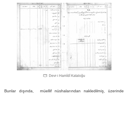
Devr-i Hamîdî Kataloğu
Bunlar dışında, müellif nüshalarından nakledilmiş, üzerinde
icâzet, semâ‘ ve mukâbele kayıtları bulunan, güzel hatla yazılmış,
önemli hattatlar tarafından yazılmış, âlimler tarafından istinsâh
edilmiş ve eski tarihli çok önemli nüshalar bulunmaktadır.
Osmanlı devrinde ulemanın önem verdiği bu kütüphanenin