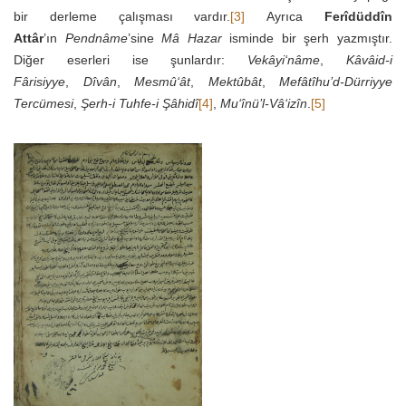
bir derleme çalışması vardır.
[3]
Ayrıca
Ferîdüddîn
Attâr
’ın
Pendnâme
’sine
Mâ Hazar
isminde bir şerh yazmıştır.
Diğer eserleri ise şunlardır:
Vekâyi‘nâme
,
Kâvâid-i
Fârisiyye
,
Dîvân
,
Mesmû‘ât
,
Mektûbât
,
Mefâtîhu’d-Dürriyye
Tercümesi
,
Şerh-i Tuhfe-i Şâhidî
[4]
,
Mu‘înü’l-Vâ‘izîn
.
[5]