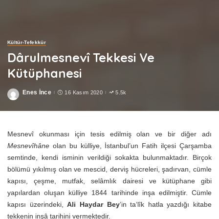
Kültür-Tefekkür
Dârulmesnevî Tekkesi Ve
Kütüphanesi
Enes İnce
16 Kasım 2020
5.5k
Posted
by
Mesnevî okunması için tesis edilmiş olan ve bir diğer adı
Mesnevîhâne
olan bu külliye, İstanbul’un Fatih ilçesi Çarşamba
semtinde, kendi isminin verildiği sokakta bulunmaktadır. Birçok
bölümü yıkılmış olan ve mescid, derviş hücreleri, şadırvan, cümle
kapısı, çeşme, mutfak, selâmlık dairesi ve kütüphane gibi
yapılardan oluşan külliye 1844 tarihinde inşa edilmiştir. Cümle
kapısı üzerindeki,
Ali Haydar Bey
’in ta‘lîk hatla yazdığı kitabe
tekkenin inşâ tarihini vermektedir.