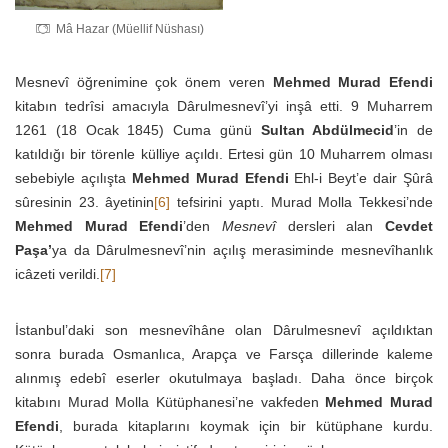
Mâ Hazar (Müellif Nüshası)
Mesnevî öğrenimine çok önem veren
Mehmed Murad Efendi
kitabın tedrîsi amacıyla Dârulmesnevî’yi inşâ etti. 9 Muharrem
1261 (18 Ocak 1845) Cuma günü
Sultan Abdülmecid
’in de
katıldığı bir törenle külliye açıldı. Ertesi gün 10 Muharrem olması
sebebiyle açılışta
Mehmed Murad Efendi
Ehl-i Beyt’e dair Şûrâ
sûresinin 23. âyetinin
[6]
tefsirini yaptı. Murad Molla Tekkesi’nde
Mehmed Murad Efendi
’den
Mesnevî
dersleri alan
Cevdet
Paşa’
ya da Dârulmesnevî’nin açılış merasiminde mesnevîhanlık
icâzeti verildi.
[7]
İstanbul’daki son mesnevîhâne olan Dârulmesnevî açıldıktan
sonra burada Osmanlıca, Arapça ve Farsça dillerinde kaleme
alınmış edebî eserler okutulmaya başladı. Daha önce birçok
kitabını Murad Molla Kütüphanesi’ne vakfeden
Mehmed Murad
Efendi
, burada kitaplarını koymak için bir kütüphane kurdu.