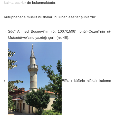
kalma eserler de bulunmaktadır.
Kütüphanede müellif nüshaları bulunan eserler şunlardır:
Sûdî Ahmed Bosnevî’nin (ö. 1007/1598) İbnü’l-Cezerî’nin
el-
Mukaddime
’sine yazdığı şerh (nr. 46).
Elfâz-ı küfürle alâkalı kaleme