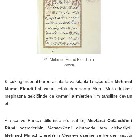
Mehmed Murad Efendi’nin
İcazeti
Küçüklüğünden itibaren alimlerle ve kitaplarla içiçe olan
Mehmed
Murad Efendi
babasının vefatından sonra Murat Molla Tekkesi
meşihatına geldiğinde de kıymetli alimlerden ilim tahsiline devam
etti.
Arapça ve Farsça dillerinde söz sahibi,
Mevlânâ Celâleddîn-i
Rûmî
hazretlerinin
Mesnevî
’sini okutmada tam ehliyetliydi.
Mehmed Murad Efendi’
nin
Mesnevî
üzerine şerhlerden yaptığı