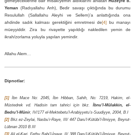
gitmeyeceklerine dair misak/yemin aldıklarını anlatan
Huzeyfe b.
Yeman
(Radıyallahu Anh), Bedir savaşı çıktığında bu durumu
Resulullah (Sallallahu Aleyhi ve Sellem)’a anlattığında ona
ahdinde sadık kalması gerektiğini emretmesi de
[4]
bu manayı
müeyyiddir. Zira bu rivayette yapıldığı nakledilen yemin de
ikrah/zorlama yoluyla yapılan yemindir.
Allahu Alem…
Dipnotlar:
[1]
İbn Mace No: 2045, İbn Hibban, Sahih, No: 7219, Hakim, el-
Müstedrek vd. Hadisin tam tahrici için bkz.
İbnu’l-Mülakkin, el-
Bedru’l-Münir
, IV/177 el-Mektebetu’l-Arabiyyetu’s-Suudiyye, 2004, B.I
[2]
Bkz.ez-Zeylai, Nasbu’r-Raye, III/ 447 Daru’l-Kütübi’l-İlmiyye, Beyrut-
Lübnan 2010 B.III
[3]
Ali el-Kari, Fethu Babi’l-İnaye, II/ 388 Daru’l-Kütübi’l-İlmiyye, Beyrut-