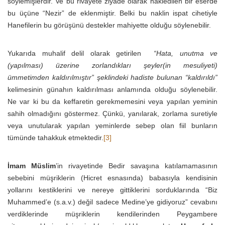
söylemişlerdir. Ve bu rivayete ziyade olarak nakledilen bir eserde
bu üçüne “Nezir” de eklenmiştir. Belki bu naklin ispat cihetiyle
Hanefilerin bu görüşünü destekler mahiyette olduğu söylenebilir.
Yukarıda muhalif delil olarak getirilen
“Hata, unutma ve
(yapılması) üzerine zorlandıkları şeyler(in mesuliyeti)
ümmetimden kaldırılmıştır” şeklindeki hadiste bulunan “kaldırıldı”
kelimesinin günahın kaldırılması anlamında olduğu söylenebilir.
Ne var ki bu da keffaretin gerekmemesini veya yapılan yeminin
sahih olmadığını göstermez. Çünkü, yanılarak, zorlama suretiyle
veya unutularak yapılan yeminlerde sebep olan fiil bunların
tümünde tahakkuk etmektedir.
[3]
İmam Müslim
’in rivayetinde Bedir savaşına katılamamasının
sebebini müşriklerin (Hicret esnasında) babasıyla kendisinin
yollarını kestiklerini ve nereye gittiklerini sorduklarında “Biz
Muhammed’e (s.a.v.) değil sadece Medine’ye gidiyoruz” cevabını
verdiklerinde müşriklerin kendilerinden Peygambere