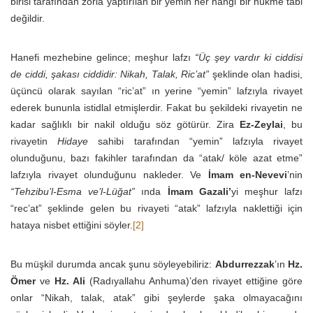
birisi tarafından zorla yaptırılan bir yemin her hangi bir hükme tabi
değildir.
Hanefi mezhebine gelince; meşhur lafzı
“Üç şey vardır ki ciddisi
de ciddi, şakası ciddidir: Nikah, Talak, Ric’at”
şeklinde olan hadisi,
üçüncü olarak sayılan “ric’at” ın yerine “yemin” lafzıyla rivayet
ederek bununla istidlal etmişlerdir. Fakat bu şekildeki rivayetin ne
kadar sağlıklı bir nakil olduğu söz götürür. Zira
Ez-Zeylai
, bu
rivayetin
Hidaye
sahibi tarafından “yemin” lafzıyla rivayet
olunduğunu, bazı fakihler tarafından da “atak/ köle azat etme”
lafzıyla rivayet olunduğunu nakleder. Ve
İmam en-Nevevi
’nin
“Tehzibu’l-Esma ve’l-Lüğat”
ında
İmam Gazali’
yi meşhur lafzı
“rec’at” şeklinde gelen bu rivayeti “atak” lafzıyla naklettiği için
hataya nisbet ettiğini söyler.
[2]
Bu müşkil durumda ancak şunu söyleyebiliriz:
Abdurrezzak
’ın
Hz.
Ömer
ve
Hz. Ali
(Radıyallahu Anhuma)’den rivayet ettiğine göre
onlar “Nikah, talak, atak” gibi şeylerde şaka olmayacağını