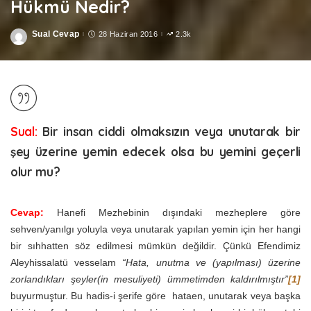
Hükmü Nedir?
Sual Cevap
28 Haziran 2016
2.3k
Posted
by
Sual:
Bir insan ciddi olmaksızın veya unutarak bir
şey üzerine yemin edecek olsa bu yemini geçerli
olur mu?
Cevap:
Hanefi Mezhebinin dışındaki mezheplere göre
sehven/yanılgı yoluyla veya unutarak yapılan yemin için her hangi
bir sıhhatten söz edilmesi mümkün değildir. Çünkü Efendimiz
Aleyhissalatü vesselam
“Hata, unutma ve (yapılması) üzerine
zorlandıkları şeyler(in mesuliyeti) ümmetimden kaldırılmıştır”
[1]
buyurmuştur. Bu hadis-i şerife göre hataen, unutarak veya başka