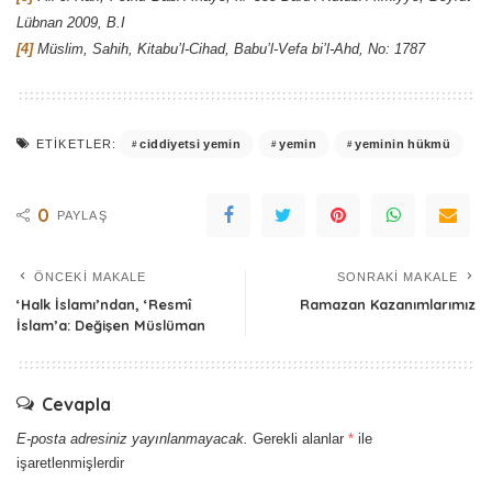
Lübnan 2009, B.I
[4]
Müslim, Sahih, Kitabu’l-Cihad, Babu’l-Vefa bi’l-Ahd, No: 1787
ciddiyetsi yemin
yemin
yeminin hükmü
ETIKETLER:
0
PAYLAŞ
ÖNCEKI MAKALE
SONRAKI MAKALE
‘Halk İslamı’ndan, ‘Resmî
Ramazan Kazanımlarımız
İslam’a: Değişen Müslüman
Cevapla
E-posta adresiniz yayınlanmayacak.
Gerekli alanlar
*
ile
işaretlenmişlerdir