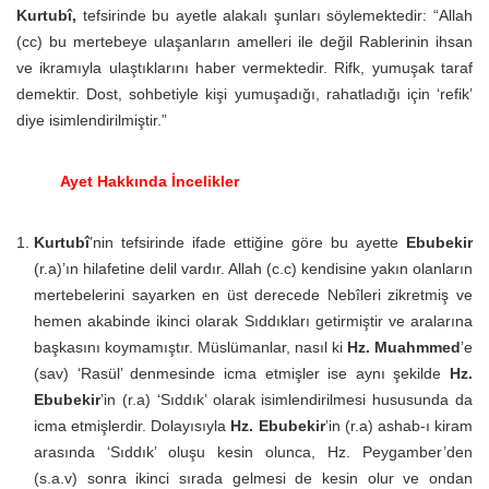
Kurtubî,
tefsirinde bu ayetle alakalı şunları söylemektedir: “Allah
(cc) bu mertebeye ulaşanların amelleri ile değil Rablerinin ihsan
ve ikramıyla ulaştıklarını haber vermektedir. Rifk, yumuşak taraf
demektir. Dost, sohbetiyle kişi yumuşadığı, rahatladığı için ‘refik’
diye isimlendirilmiştir.”
Ayet Hakkında İncelikler
Kurtubî
’nin tefsirinde ifade ettiğine göre bu ayette
Ebubekir
(r.a)’ın hilafetine delil vardır. Allah (c.c) kendisine yakın olanların
mertebelerini sayarken en üst derecede Nebîleri zikretmiş ve
hemen akabinde ikinci olarak Sıddıkları getirmiştir ve aralarına
başkasını koymamıştır. Müslümanlar, nasıl ki
Hz. Muahmmed
’e
(sav) ‘Rasül’ denmesinde icma etmişler ise aynı şekilde
Hz.
Ebubekir
’in (r.a) ‘Sıddık’ olarak isimlendirilmesi hususunda da
icma etmişlerdir. Dolayısıyla
Hz. Ebubekir
’in (r.a) ashab-ı kiram
arasında ‘Sıddık’ oluşu kesin olunca, Hz. Peygamber’den
(s.a.v) sonra ikinci sırada gelmesi de kesin olur ve ondan