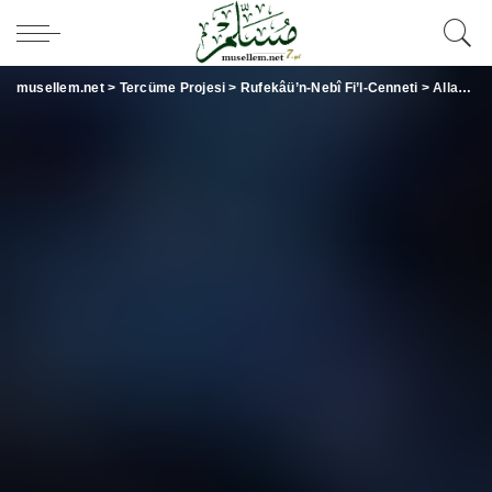
musellem.net
>
Tercüme Projesi
>
Rufekâü’n-Nebî Fi’l-Cenneti
>
Allah’a ve Allah’ın Rasûlüne İtaat Eden Kişi [Rufekâü’n-Nebî Fi’l-Cenneti] (01)