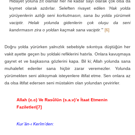
Hidayet yoluna zıt olanlar her ne kadar sayı olarak çok olsa da
kıymet olarak azdırlar. Seleften rivayet edilen
‘Hak yolda
yürüyenlerin azlığı seni korkutmasın, sana bu yolda yürümek
vaciptir. Helak yolunda gidenlerin çok oluşu da seni
kandırmasın zira o yoldan kaçmak sana vaciptir.’
”
[6]
Doğru yolda yürürken yalnızlık sebebiyle sıkıntıya düştüğün her
vakit ayette geçen bu yoldaki refiklerini hatırla. Onlara kavuşmaya
gayret et ve başkasına gözlerini kapa. Bil ki; Allah yolunda sana
muhalefet edenler sana hiçbir zarar veremezler. Yolunda
yürümekten seni alıkoymak isteyenlere iltifat etme. Sen onlara az
da olsa iltifat edersen seni müstakim olan yolundan çevirirler.
Allah (c.c) Ve Rasûlün (s.a.v)’e İtaat Etmenin
Faziletleri
[7]
Kur’ân-ı Kerîm’den: