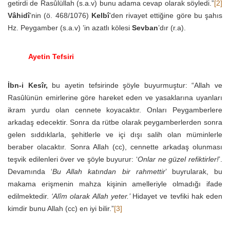
getirdi de Rasûlüllah (s.a.v) bunu adama cevap olarak söyledi.”
[2]
Vâhidî
’nin (ö. 468/1076)
Kelbî
’den rivayet ettiğine göre bu şahıs
Hz. Peygamber (s.a.v) ’in azatlı kölesi
Sevban
’dır (r.a).
Ayetin Tefsiri
İbn-i Kesîr,
bu ayetin tefsirinde şöyle buyurmuştur: “Allah ve
Rasûlünün emirlerine göre hareket eden ve yasaklarına uyanları
ikram yurdu olan cennete koyacaktır. Onları Peygamberlere
arkadaş edecektir. Sonra da rütbe olarak peygamberlerden sonra
gelen sıddıklarla, şehitlerle ve içi dışı salih olan müminlerle
beraber olacaktır. Sonra Allah (cc), cennette arkadaş olunması
teşvik edilenleri över ve şöyle buyurur: ‘
Onlar ne güzel refiktirler!
’.
Devamında ‘
Bu Allah katından bir rahmettir
’ buyrularak, bu
makama erişmenin mahza kişinin amelleriyle olmadığı ifade
edilmektedir.
‘Alîm olarak Allah yeter.’
Hidayet ve tevfiki hak eden
kimdir bunu Allah (cc) en iyi bilir.”
[3]