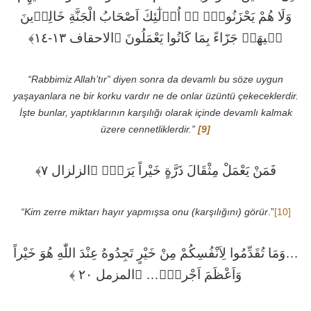
وَلَا هُمْ يَحْزَنُونَۚ ﴿﴾ اُو۬لٰٓئِكَ اَصْحَابُ الْجَنَّةِ خَالِد۪ينَ
ف۪يهَاۚ جَزَٓاءً بِمَا كَانُوا يَعْمَلُونَ ﴿الاحقاف ١٣-١٤﴾
“Rabbimiz Allah’tır” diyen sonra da devamlı bu söze uygun
yaşayanlara ne bir korku vardır ne de onlar üzüntü çekeceklerdir.
İşte bunlar, yaptıklarının karşılığı olarak içinde devamlı kalmak
üzere cennetliklerdir.”
[9]
فَمَنْ يَعْمَلْ مِثْقَالَ ذَرَّةٍ خَيْراً يَرَهُۜ ﴿الزلزال ٧﴾
“Kim zerre miktarı hayır yapmışsa onu (karşılığını) görür
.”
[10]
…وَمَا تُقَدِّمُوا لِاَنْفُسِكُمْ مِنْ خَيْرٍ تَجِدُوهُ عِنْدَ اللّٰهِ هُوَ خَيْراً
وَاَعْظَمَ اَجْراًۜ… ﴿المزمل ٢٠ ﴾