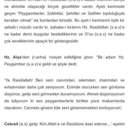
ve ahirette ulaşacağı birçok güzellikler vardır. Ayeti kerimede
geçen
“Peygamberler, Sıddıklar, Şehitler ve Salihler topluluğuyla
beraber olmak”
da bunlardan birisidir. Bu ayet-i kerimenin öyle bir
sebeb-i nüzulü vardır ki, sahabe-i kirâmın Hz. Rasûlüllah (s.a.v)’e
ne kadar derin duygular beslediklerinin ve O’nu (s.a.v) ne kadar
çok sevdiklerinin apaçık bir göstergesidir.
Hz. Aişe
’den (r.anha) rivayet edildiğine göre: “Bir adam Hz.
Peygamber (s.a.v)’e geldi ve şöyle dedi:
‘Ya Rasûlallah! Ben seni canımdan, ailemden, malımdan ve
evladımdan daha çok seviyorum. Evimde otururken sen gönlüme
düşünce, gelip seni görmeden duramıyorum. Ahireti düşünüyorum
da biliyorum ki sen peygamberlerle birlikte yüce makamlarda
olacaksın. Cennete girsem bile seni görememekten korkuyorum’.
Cebrail
(a.s) gelip
‘Kim Allah’a ve Rasûlüne itaat ederse…’
ayetini