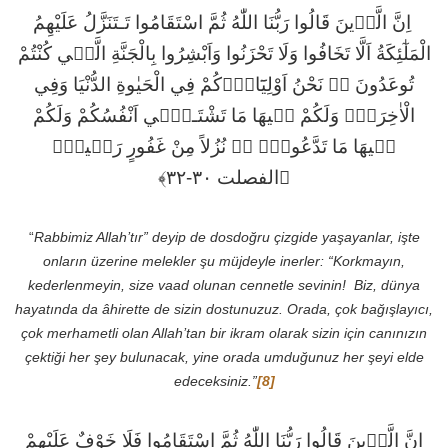
اِنَّ الَّذ۪ينَ قَالُوا رَبُّنَا اللّٰهُ ثُمَّ اسْتَقَامُوا تَـتَنَزَّلُ عَلَيْهِمُ
الْمَلٰٓئِكَةُ اَلَّا تَخَافُوا وَلَا تَحْزَنُوا وَاَبْشِرُوا بِالْجَنَّةِ الَّت۪ي كُنْتُمْ
تُوعَدُونَ ﴿﴾ نَحْنُ اَوْلِيَٓاؤُ۬كُمْ فِي الْحَيٰوةِ الدُّنْيَا وَفِي
الْاٰخِرَةِۚ وَلَكُمْ ف۪يهَا مَا تَشْتَـه۪ٓي اَنْفُسُكُمْ وَلَكُمْ
ف۪يهَا مَا تَدَّعُونَۜ ﴿﴾ نُزُلاً مِنْ غَفُورٍ رَح۪يمٍ۟
﴿الفصلت ٣٠-٣٢﴾
“
Rabbimiz Allah’tır” deyip de dosdoğru çizgide yaşayanlar, işte
onların üzerine melekler şu müjdeyle inerler: “Korkmayın,
kederlenmeyin, size vaad olunan cennetle sevinin!
Biz, dünya
hayatında da âhirette de sizin dostunuzuz. Orada, çok bağışlayıcı,
çok merhametli olan Allah’tan bir ikram olarak sizin için canınızın
çektiği her şey bulunacak, yine orada umduğunuz her şeyi elde
edeceksiniz.”
[8]
اِنَّ الَّذ۪ينَ قَالُوا رَبُّنَا اللّٰهُ ثُمَّ اسْتَقَامُوا فَلَا خَوْفٌ عَلَيْهِمْ