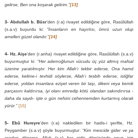
gelirse, Ben ona koşarak gelirim.”
[13]
3-
Abdullah b. Büsr
’den (r.a) rivayet edildiğine göre, Rasûlüllah
(s.a.v) buyurdu ki:
“İnsanların en hayırlısı, ömrü uzun olup
amelleri güzel olandır.”
[14]
4-
Hz. Aişe
’den (r.anha) rivayet edildiğine göre, Rasûlüllah (s.a.v)
buyurmuştur ki:
“Her ademoğlunun vücudu üç yüz altmış mafsal
üzerine yaratılmıştır. Her kim Allah’ı tekbir ederse, Ona hamd
ederse, kelime-i tevhidi söylerse, Allah’ı tesbih ederse, istiğfar
ederse, yoldan insanlara eziyet veren bir taşı, dikeni veya kemik
parçasını kaldırırsa, iyi olanı emredip kötü olandan sakındırırsa -
daha da saydı- işte o gün nefsini cehennemden kurtarmış olarak
yürür.”
[15]
5-
Ebû Hureyre
’den (r.a) nakledilen bir hadis-i şerifte, Hz.
Peygamber (s.a.v) şöyle buyurmuştur:
“Kim mescide gider ve ya
oradan dönerse, Allah (c.c) her gidiş dönüşünde onun için