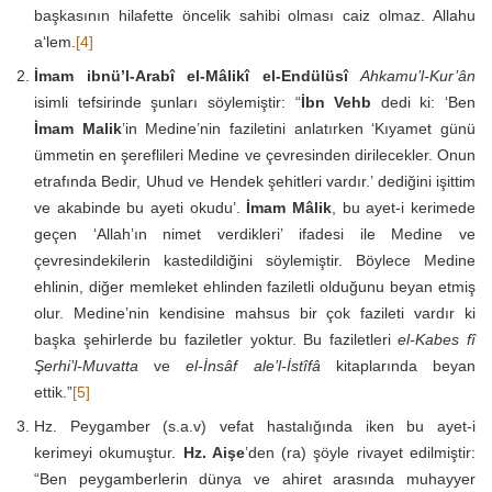
başkasının hilafette öncelik sahibi olması caiz olmaz. Allahu
a‘lem.
[4]
İmam ibnü’l-Arabî el-Mâlikî el-Endülüsî
Ahkamu’l-Kur’ân
isimli tefsirinde şunları söylemiştir: “
İbn Vehb
dedi ki: ‘Ben
İmam
Malik
’in Medine’nin faziletini anlatırken ‘Kıyamet günü
ümmetin en şereflileri Medine ve çevresinden dirilecekler. Onun
etrafında Bedir, Uhud ve Hendek şehitleri vardır.’ dediğini işittim
ve akabinde bu ayeti okudu’.
İmam Mâlik
, bu ayet-i kerimede
geçen ‘Allah’ın nimet verdikleri’ ifadesi ile Medine ve
çevresindekilerin kastedildiğini söylemiştir. Böylece Medine
ehlinin, diğer memleket ehlinden faziletli olduğunu beyan etmiş
olur. Medine’nin kendisine mahsus bir çok fazileti vardır ki
başka şehirlerde bu faziletler yoktur. Bu faziletleri
el-Kabes fî
Şerhi’l-Muvatta
ve
el-İnsâf ale’l-İstîfâ
kitaplarında beyan
ettik.”
[5]
Hz. Peygamber (s.a.v) vefat hastalığında iken bu ayet-i
kerimeyi okumuştur.
Hz. Aişe
’den (ra) şöyle rivayet edilmiştir:
“Ben peygamberlerin dünya ve ahiret arasında muhayyer