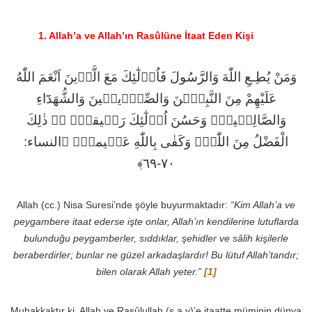
1. Allah’a ve Allah’ın Rasûlüne İtaat Eden Kişi
وَمَنْ يُطِـعِ اللّٰهَ وَالرَّسُولَ فَاُو۬لٰٓئِكَ مَعَ الَّذ۪ينَ اَنْعَمَ اللّٰهُ
عَلَيْهِمْ مِنَ النَّبِيّ۪نَ وَالصِّدّ۪يق۪ينَ وَالشُّهَدَٓاءِ
وَالصَّالِح۪ينَۚ وَحَسُنَ اُو۬لٰٓئِكَ رَف۪يقاًۜ ﴿﴾ ذٰلِكَ
الْفَضْلُ مِنَ اللّٰهِۜ وَكَفٰى بِاللّٰهِ عَل۪يماً۟ ﴿النساء:
٧٠-٦٩﴾
Allah (cc.) Nisa Suresi’nde şöyle buyurmaktadır:
“Kim Allah’a ve
peygambere itaat ederse işte onlar, Allah’ın kendilerine lutuflarda
bulunduğu peygamberler, sıddıklar, şehidler ve sâlih kişilerle
beraberdirler; bunlar ne güzel arkadaşlardır! Bu lütuf Allah’tandır;
bilen olarak Allah yeter.”
[1]
Muhakkaktır ki, Allah ve Rasûlullah (s.a.v)’e itaatte müminin dünya