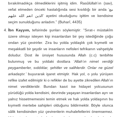
bırakılmadıkça ölmediklerini işitmiş idim. Rasûlüllah’ın (sav),
vefat etmeden önceki hastalığında sesi kısıldığı bir anda ‘مع
الذين انعم الله عليهم’ ayetini okuduğunu işittim ve kendisine
seçim sunulduğunu anladım.” (Buharî, 4435)
İbn Kayyım,
tefsirinde şunları söylemiştir: “Sırat-ı müstakîm
üzere olmayı isteyen kişi insanlardan bir şey istediğinde çoğu
ondan yüz çevirirler. Zira bu yolda yoldaşlık çok kıymetli ve
meşakkatli bir şeydir ve insanların nefisleri tefrikanın vahşetiyle
doludur. Dost ile ünsiyet hususunda Allah (c.c) tenbihte
bulunmuş ve bu yoldaki dostlara ‘
Allah’ın nimet verdiği
peygamberler, sıddıklar, şehitler ve salihlerdir. Onlar ne güzel
arkadaştır.’
buyurarak işaret etmiştir. Hak yol, o yolu yürüyen
refike izafet edilmiştir ki o refikler de bu ayette zikredilen Allah’ın
nimet verdikleridir. Bundan kasıt ise hidayet yolcusunun
yürüdüğü yolda kendisini, devrinde yaşayan insanlardan ayrı ve
yalnız hissetmemesini temin etmek ve hak yolda yoldaşının bu
kıymetli mertebe sahipleri olduğunu bildirmektir. Böyle olunca
sâlik kendisinden yüz çevirenlerin muhalefetlerini önemsemez.