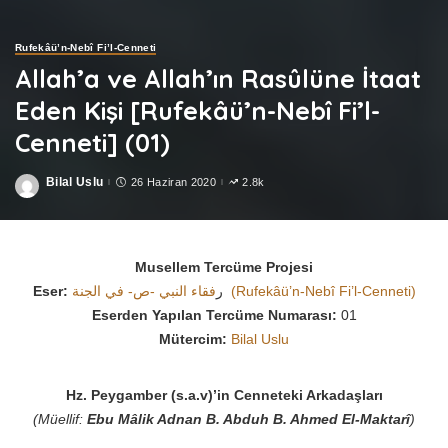
Rufekâü’n-Nebî Fi’l-Cenneti
Allah’a ve Allah’ın Rasûlüne İtaat
Eden Kişi [Rufekâü’n-Nebî Fi’l-
Cenneti] (01)
Bilal Uslu
26 Haziran 2020
2.8k
Posted
by
Musellem Tercüme Projesi
Eser:
ر
فقاء النبي -ص- في الجنة (Rufekâü’n-Nebî Fi’l-Cenneti)
Eserden Yapılan Tercüme Numarası:
01
Mütercim:
Bilal Uslu
Hz. Peygamber (s.a.v)’in Cenneteki Arkadaşları
(Müellif:
Ebu Mâlik Adnan B. Abduh B. Ahmed El-Maktarî
)