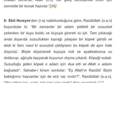
cennette bir konak hazırlar.”
[16]
6-
Ebû Hureyre
’den (r.a) naklolunduğuna göre, Rasûlüllah (s.a.v)
buyurdular ki:
“Bir zamanlar bir adam şiddetli bir susuzluk
çekerken bir kuyu buldu ve kuyuya girerek su içti. Tam çıkacağı
anda dışarıda susuzluktan toprağı yalayan bir köpek gördü ve
dedi ki ‘ben nasıl ki susuzluk çektiysem bu köpek de aynı hale
düşmüş’. Böyle düşünerek kuyuya indi ve ayakkabısına su
doldurup, ağzıyla taşıyarak kuyunun dışına çıkardı. Köpeği suladı.
Susuzluğu giden köpek o adam için dua etti ve Allah o adamı
bağışladı
”. Sahabe-i kiram sordular: “Ey Allah’ın Rasûlü! Bizim
baktığımız hayvanlar için de ecir var mıdır?”. Rasûlüllah (s.a.v),
“
Her ciğeri yaş -canlı- için size ecir vardır”
diye cevapladı.
[17]
7-
Ebû Hureyre
’den (r.a) rivayet edilen bir hadis-i şerifte
Rasûlüllah (s.a.v) şöyle buyurmuştur:
“Müslüman -veya mü’min-
bir kul abdest alırken yüzünü yıkadığında gözüyle bakmak
suretiyle işlediği günahlar su ile birlikte silinir. Elini yıkadığında