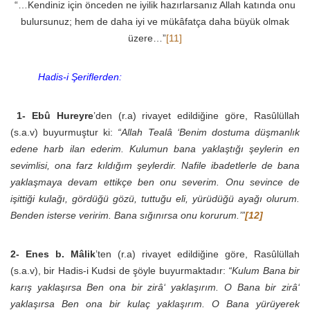
“…Kendiniz için önceden ne iyilik hazırlarsanız Allah katında onu
bulursunuz; hem de daha iyi ve mükâfatça daha büyük olmak
üzere…”
[11]
Hadis-i Şeriflerden:
1-
Ebû Hureyre
’den (r.a) rivayet edildiğine göre, Rasûlüllah
(s.a.v) buyurmuştur ki:
“Allah Tealâ ‘Benim dostuma düşmanlık
edene harb ilan ederim. Kulumun bana yaklaştığı şeylerin en
sevimlisi, ona farz kıldığım şeylerdir. Nafile ibadetlerle de bana
yaklaşmaya devam ettikçe ben onu severim. Onu sevince de
işittiği kulağı, gördüğü gözü, tuttuğu eli, yürüdüğü ayağı olurum.
Benden isterse veririm. Bana sığınırsa onu korurum.’”
[12]
2-
Enes b. Mâlik
’ten (r.a) rivayet edildiğine göre, Rasûlüllah
(s.a.v), bir Hadis-i Kudsi de şöyle buyurmaktadır:
“Kulum Bana bir
karış yaklaşırsa Ben ona bir zirâ‘ yaklaşırım. O Bana bir zirâ‘
yaklaşırsa Ben ona bir kulaç yaklaşırım. O Bana yürüyerek