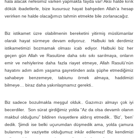
hala alacak nefesimiz varken yapmakta fayda var! Aksi halde kırık
dökük ibadetlerle, bize kusursuz hayat bahşeden Allah’a hesap
verirken ne halde olacağımızı tahmin etmekte bile zorlanacağız.
Biz istikamet üzre olabilmenin bereketini yitirmiş müslümanlar
olarak hayat sürmeye devam ediyoruz. Halbuki tek derdimiz
istikametimizi bozmamak olması icab ediyor. Halbuki biz her
geçen gün Allah ve Rasulüne daha sıkı sıkı sarılmaya, onların
emir ve nehiylerine daha fazla riayet etmeye, Allah Rasulü’nün
hayatını adım adım yaşama gayretinden asla şüphe etmediğimiz
sahabeye benzemeye, tabiunu örnek almaya, haddimizi
bilmeye… biraz daha yakınlaşmamız gerekti..
Biz sadece bozulmakla meşgul olduk.. Gazımızı almayı çok iyi
becerdiler. Son sürat girdiğimiz yolda “Az da olsa devamlı olanın
makbul olduğunu” bildiren rivayetlere aldırış etmedik.. ‘Biz’, ‘ben’
dedik. Şimdi ise belki uçurumdan düşmedik ama, yolda çamura
bulanmış bir vaziyette olduğumuz inkâr edilemez! Biz kendimizi