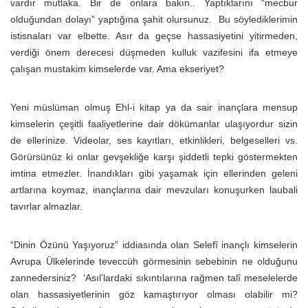
vardır mutlaka. Bir de onlara bakın.. Yaptıklarını “mecbur
olduğundan dolayı” yaptığına şahit olursunuz. Bu söylediklerimin
istisnaları var elbette. Asır da geçse hassasiyetini yitirmeden,
verdiği önem derecesi düşmeden kulluk vazifesini ifa etmeye
çalışan mustakim kimselerde var. Ama ekseriyet?
Yeni müslüman olmuş Ehl-i kitap ya da sair inançlara mensup
kimselerin çeşitli faaliyetlerine dair dökümanlar ulaşıyordur sizin
de ellerinize. Videolar, ses kayıtları, etkinlikleri, belgeselleri vs.
Görürsünüz ki onlar gevşekliğe karşı şiddetli tepki göstermekten
imtina etmezler. İnandıkları gibi yaşamak için ellerinden geleni
artlarına koymaz, inançlarına dair mevzuları konuşurken laubali
tavırlar almazlar.
“Dinin Özünü Yaşıyoruz” iddiasında olan Selefî inançlı kimselerin
Avrupa Ülkelerinde teveccüh görmesinin sebebinin ne olduğunu
zannedersiniz? ‘Asıl’lardaki sıkıntılarına rağmen talî meselelerde
olan hassasiyetlerinin göz kamaştırıyor olması olabilir mi?