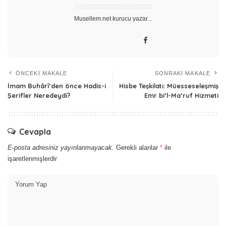
Musellem.net kurucu yazar...
ÖNCEKI MAKALE
SONRAKI MAKALE
İmam Buhârî’den önce Hadis-i
Hisbe Teşkilatı: Müesseseleşmiş
Şerifler Neredeydi?
Emr bi’l-Ma’ruf Hizmeti
Cevapla
E-posta adresiniz yayınlanmayacak.
Gerekli alanlar
*
ile
işaretlenmişlerdir