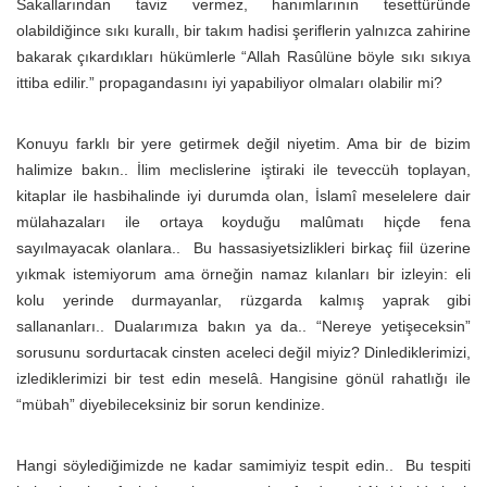
Sakallarından taviz vermez, hanımlarının tesettüründe
olabildiğince sıkı kurallı, bir takım hadisi şeriflerin yalnızca zahirine
bakarak çıkardıkları hükümlerle “Allah Rasûlüne böyle sıkı sıkıya
ittiba edilir.” propagandasını iyi yapabiliyor olmaları olabilir mi?
Konuyu farklı bir yere getirmek değil niyetim. Ama bir de bizim
halimize bakın.. İlim meclislerine iştiraki ile teveccüh toplayan,
kitaplar ile hasbihalinde iyi durumda olan, İslamî meselelere dair
mülahazaları ile ortaya koyduğu malûmatı hiçde fena
sayılmayacak olanlara.. Bu hassasiyetsizlikleri birkaç fiil üzerine
yıkmak istemiyorum ama örneğin namaz kılanları bir izleyin: eli
kolu yerinde durmayanlar, rüzgarda kalmış yaprak gibi
sallananları.. Dualarımıza bakın ya da.. “Nereye yetişeceksin”
sorusunu sordurtacak cinsten aceleci değil miyiz? Dinlediklerimizi,
izlediklerimizi bir test edin meselâ. Hangisine gönül rahatlığı ile
“mübah” diyebileceksiniz bir sorun kendinize.
Hangi söylediğimizde ne kadar samimiyiz tespit edin.. Bu tespiti