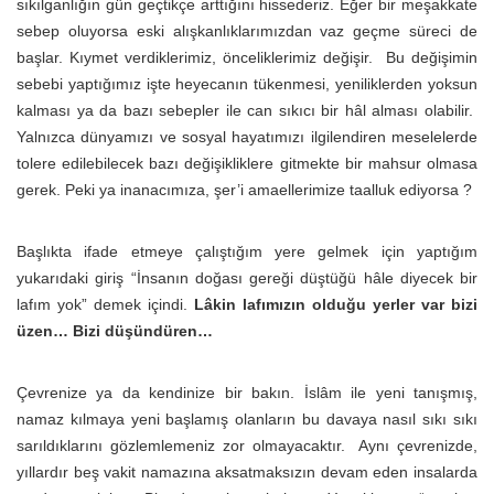
sıkılganlığın gün geçtikçe arttığını hissederiz. Eğer bir meşakkate
sebep oluyorsa eski alışkanlıklarımızdan vaz geçme süreci de
başlar. Kıymet verdiklerimiz, önceliklerimiz değişir. Bu değişimin
sebebi yaptığımız işte heyecanın tükenmesi, yeniliklerden yoksun
kalması ya da bazı sebepler ile can sıkıcı bir hâl alması olabilir.
Yalnızca dünyamızı ve sosyal hayatımızı ilgilendiren meselelerde
tolere edilebilecek bazı değişikliklere gitmekte bir mahsur olmasa
gerek. Peki ya inanacımıza, şer’i amaellerimize taalluk ediyorsa ?
Başlıkta ifade etmeye çalıştığım yere gelmek için yaptığım
yukarıdaki giriş “İnsanın doğası gereği düştüğü hâle diyecek bir
lafım yok” demek içindi.
Lâkin lafımızın olduğu yerler var bizi
üzen… Bizi düşündüren…
Çevrenize ya da kendinize bir bakın. İslâm ile yeni tanışmış,
namaz kılmaya yeni başlamış olanların bu davaya nasıl sıkı sıkı
sarıldıklarını gözlemlemeniz zor olmayacaktır. Aynı çevrenizde,
yıllardır beş vakit namazına aksatmaksızın devam eden insalarda