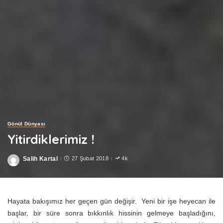
Gönül Dünyası
Yitirdiklerimiz !
Salih Kartal
27 Şubat 2018
4k
Posted
by
Hayata bakışımız her geçen gün değişir. Yeni bir işe heyecan ile
başlar, bir süre sonra bıkkınlık hissinin gelmeye başladığını,