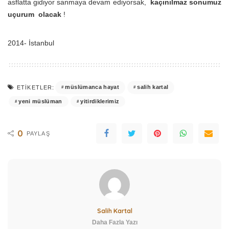
asflatta gidiyor sanmaya devam ediyorsak,
kaçınılmaz sonumuz
uçurum olacak
!
2014- İstanbul
müslümanca hayat
salih kartal
ETIKETLER:
yeni müslüman
yitirdiklerimiz
0
PAYLAŞ
Salih Kartal
Daha Fazla Yazı