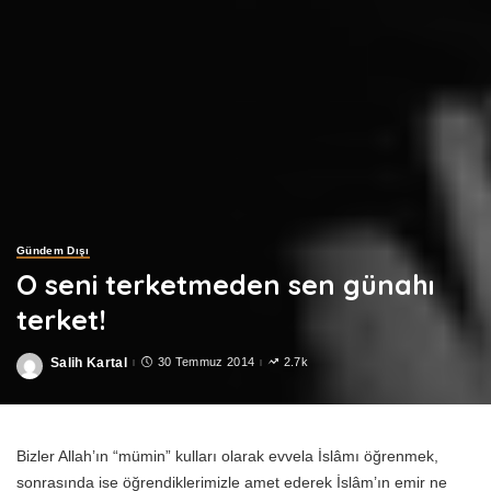
Gündem Dışı
O seni terketmeden sen günahı
terket!
Salih Kartal
30 Temmuz 2014
2.7k
Posted
by
Bizler Allah’ın “mümin” kulları olarak evvela İslâmı öğrenmek,
sonrasında ise öğrendiklerimizle amet ederek İslâm’ın emir ne