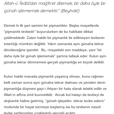
Allah-ü Teâlâ’dan mağfiret dilemek, bir daha öyle bir
günah işlememek demektir.”
(Beyhakî)
Demek ki ilk şart samimi bir pişmanlıktır. Başka rivayetlerde
“pişmanlık tevbedir” buyurulurken de bu hakikate dikkat
çekilmektedir. Zaten hakiki bir pişmanlık ile edilmeyen tevbenin
tutarlılığı mümkün değildir. Yakın zamanda aynı günaha tekrar
dönüleceğine işarettir. Bu, rivayetteki son maddeye, yani “bir
daha öyle bir günah işlememek” şartına tallauk eder. Kulun aynı
günaha tekrar dönmemesi gerçek pişmanlığa en büyük delildir.
Kulun hakiki manada pişmanlık yaşamış olması, buna rağmen
belli zaman sonra aynı günaha tekrar dalması ve yeniden derin
pişmanlığa düşmesi gayr-i ihtiyarı bir hata olarak telakki edilir ve
Allah’ın affına ümit kuvvvetlidir. Ancak kul hatayı da tevbeyi de
alışkanlık haline getirmiş, “günah işleyelim, tekrar tevbe ederiz”
modunda bir hayat sürmeye başlamış ise bu tevbenin nasuh
tevbe şartlarından uzaklaştığı gerçeği açıktır.