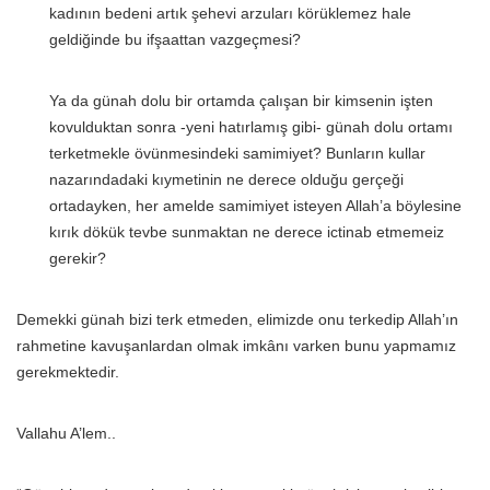
kadının bedeni artık şehevi arzuları körüklemez hale
geldiğinde bu ifşaattan vazgeçmesi?
Ya da günah dolu bir ortamda çalışan bir kimsenin işten
kovulduktan sonra -yeni hatırlamış gibi- günah dolu ortamı
terketmekle övünmesindeki samimiyet? Bunların kullar
nazarındadaki kıymetinin ne derece olduğu gerçeği
ortadayken, her amelde samimiyet isteyen Allah’a böylesine
kırık dökük tevbe sunmaktan ne derece ictinab etmemeiz
gerekir?
Demekki günah bizi terk etmeden, elimizde onu terkedip Allah’ın
rahmetine kavuşanlardan olmak imkânı varken bunu yapmamız
gerekmektedir.
Vallahu A’lem..