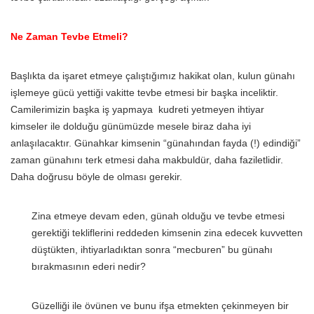
Ne Zaman Tevbe Etmeli?
Başlıkta da işaret etmeye çalıştığımız hakikat olan, kulun günahı
işlemeye gücü yettiği vakitte tevbe etmesi bir başka inceliktir.
Camilerimizin başka iş yapmaya kudreti yetmeyen ihtiyar
kimseler ile dolduğu günümüzde mesele biraz daha iyi
anlaşılacaktır. Günahkar kimsenin “günahından fayda (!) edindiği”
zaman günahını terk etmesi daha makbuldür, daha faziletlidir.
Daha doğrusu böyle de olması gerekir.
Zina etmeye devam eden, günah olduğu ve tevbe etmesi
gerektiği tekliflerini reddeden kimsenin zina edecek kuvvetten
düştükten, ihtiyarladıktan sonra “mecburen” bu günahı
bırakmasının ederi nedir?
Güzelliği ile övünen ve bunu ifşa etmekten çekinmeyen bir