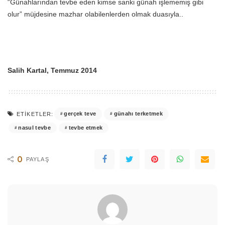
“Günahlarından tevbe eden kimse sanki günah işlememiş gibi
olur” müjdesine mazhar olabilenlerden olmak duasıyla..
Salih Kartal, Temmuz 2014
gerçek teve
günahı terketmek
ETIKETLER:
nasul tevbe
tevbe etmek
0
PAYLAŞ