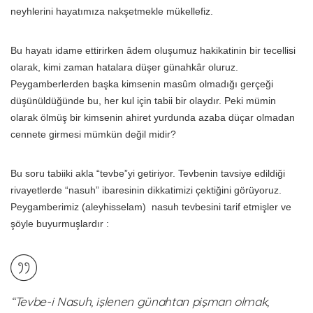
neyhlerini hayatımıza nakşetmekle mükellefiz.
Bu hayatı idame ettirirken âdem oluşumuz hakikatinin bir tecellisi
olarak, kimi zaman hatalara düşer günahkâr oluruz.
Peygamberlerden başka kimsenin masûm olmadığı gerçeği
düşünüldüğünde bu, her kul için tabii bir olaydır. Peki mümin
olarak ölmüş bir kimsenin ahiret yurdunda azaba düçar olmadan
cennete girmesi mümkün değil midir?
Bu soru tabiiki akla “tevbe”yi getiriyor. Tevbenin tavsiye edildiği
rivayetlerde “nasuh” ibaresinin dikkatimizi çektiğini görüyoruz.
Peygamberimiz (aleyhisselam) nasuh tevbesini tarif etmişler ve
şöyle buyurmuşlardır :
“Tevbe-i Nasuh, işlenen günahtan pişman olmak,