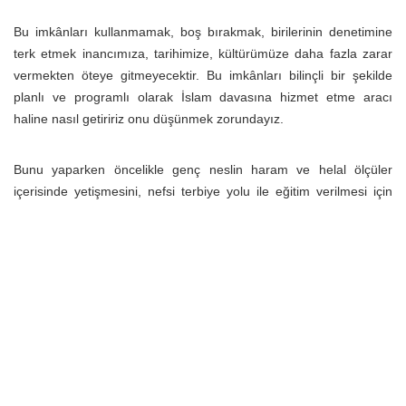
Bu imkânları kullanmamak, boş bırakmak, birilerinin denetimine
terk etmek inancımıza, tarihimize, kültürümüze daha fazla zarar
vermekten öteye gitmeyecektir. Bu imkânları bilinçli bir şekilde
planlı ve programlı olarak İslam davasına hizmet etme aracı
haline nasıl getiririz onu düşünmek zorundayız.
Bunu yaparken öncelikle genç neslin haram ve helal ölçüler
içerisinde yetişmesini, nefsi terbiye yolu ile eğitim verilmesi için
mücadele etmek, önce ailemizden başlayarak hayatın her anında
Allah Teâla’nın emir ve yasaklarını tebliğ görevini yerine getirmek
için çaba sarf etmek gerekiyor. Aksi halde bu karanlık sokaklar
birçok insanımızın kaybolmasına sebep olmaya devam ederler.
Cenâb-ı Hak, bizlere hakiki manada bir kulluk hayatı yaşamayı ve
ömür sermayemizi razı olacağı en güzel surette kullanabilmeyi
ihsan eylesin.