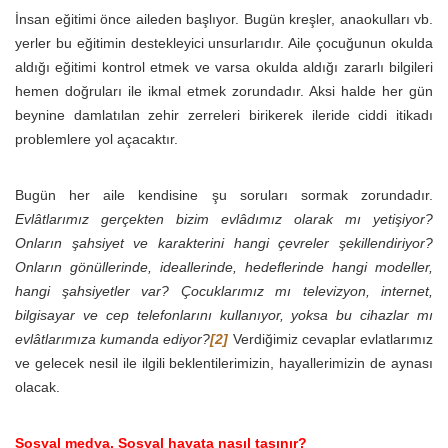
İnsan eğitimi önce aileden başlıyor. Bugün kreşler, anaokulları vb.
yerler bu eğitimin destekleyici unsurlarıdır. Aile çocuğunun okulda
aldığı eğitimi kontrol etmek ve varsa okulda aldığı zararlı bilgileri
hemen doğruları ile ikmal etmek zorundadır. Aksi halde her gün
beynine damlatılan zehir zerreleri birikerek ileride ciddi itikadı
problemlere yol açacaktır.
Bugün her aile kendisine şu soruları sormak zorundadır.
Evlâtlarımız gerçekten bizim evlâdımız olarak mı yetişiyor?
Onların şahsiyet ve karakterini hangi çevreler şekillendiriyor?
Onların gönüllerinde, ideallerinde, hedeflerinde hangi modeller,
hangi şahsiyetler var? Çocuklarımız mı televizyon, internet,
bilgisayar ve cep telefonlarını kullanıyor, yoksa bu cihazlar mı
evlâtlarımıza kumanda ediyor?
[2]
Verdiğimiz cevaplar evlatlarımız
ve gelecek nesil ile ilgili beklentilerimizin, hayallerimizin de aynası
olacak.
Sosyal medya, Sosyal hayata nasıl taşınır?