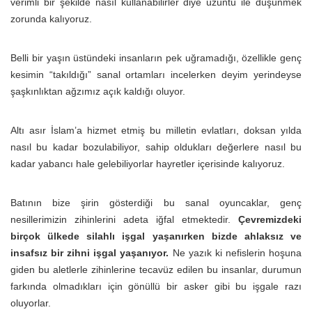
verimli bir şekilde nasıl kullanabilirler diye üzüntü ile düşünmek
zorunda kalıyoruz.
Belli bir yaşın üstündeki insanların pek uğramadığı, özellikle genç
kesimin “takıldığı” sanal ortamları incelerken deyim yerindeyse
şaşkınlıktan ağzımız açık kaldığı oluyor.
Altı asır İslam’a hizmet etmiş bu milletin evlatları, doksan yılda
nasıl bu kadar bozulabiliyor, sahip oldukları değerlere nasıl bu
kadar yabancı hale gelebiliyorlar hayretler içerisinde kalıyoruz.
Batının bize şirin gösterdiği bu sanal oyuncaklar, genç
nesillerimizin zihinlerini adeta iğfal etmektedir.
Çevremizdeki
birçok ülkede silahlı işgal yaşanırken bizde ahlaksız ve
insafsız bir zihni işgal yaşanıyor.
Ne yazık ki nefislerin hoşuna
giden bu aletlerle zihinlerine tecavüz edilen bu insanlar, durumun
farkında olmadıkları için gönüllü bir asker gibi bu işgale razı
oluyorlar.