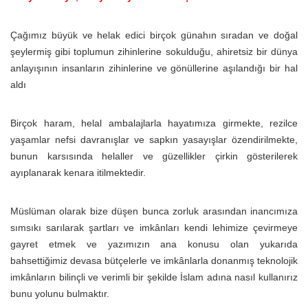
Çağımız büyük ve helak edici birçok günahın sıradan ve doğal
şeylermiş gibi toplumun zihinlerine sokulduğu, ahiretsiz bir dünya
anlayışının insanların zihinlerine ve gönüllerine aşılandığı bir hal
aldı
Birçok haram, helal ambalajlarla hayatımıza girmekte, rezilce
yaşamlar nefsi davranışlar ve sapkın yasayışlar özendirilmekte,
bunun karsısında helaller ve güzellikler çirkin gösterilerek
ayıplanarak kenara itilmektedir.
Müslüman olarak bize düşen bunca zorluk arasından inancımıza
sımsıkı sarılarak şartları ve imkânları kendi lehimize çevirmeye
gayret etmek ve yazımızın ana konusu olan yukarıda
bahsettiğimiz devasa bütçelerle ve imkânlarla donanmış teknolojik
imkânların bilinçli ve verimli bir şekilde İslam adına nasıl kullanırız
bunu yolunu bulmaktır.