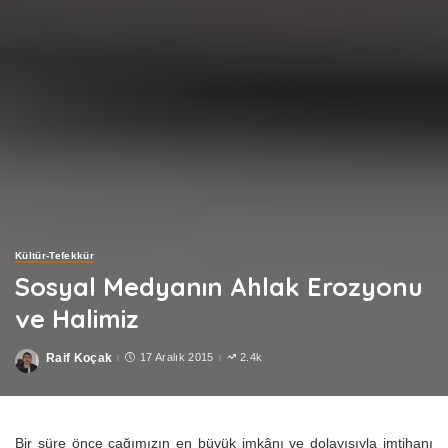
Kültür-Tefekkür
Sosyal Medyanın Ahlak Erozyonu
ve Halimiz
Raif Koçak
17 Aralık 2015
2.4k
Posted
by
Bir süre önce çağımızın en büyük imkânı ve dolayısıyla imtihanı