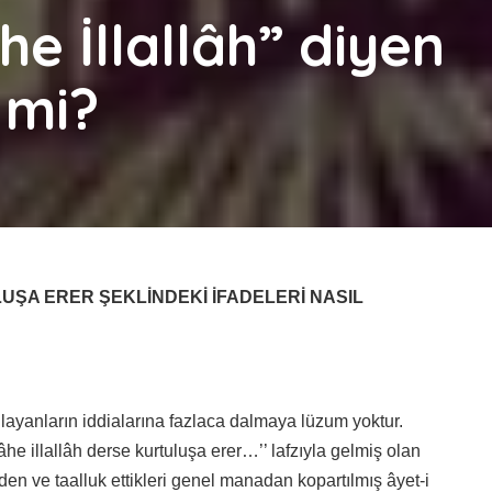
he İllallâh” diyen
 mi?
UŞA ERER ŞEKLİNDEKİ İFADELERİ NASIL
hlayanların iddialarına fazlaca dalmaya lüzum yoktur.
he illallâh derse kurtuluşa erer…’’ lafzıyla gelmiş olan
erden ve taalluk ettikleri genel manadan kopartılmış âyet-i