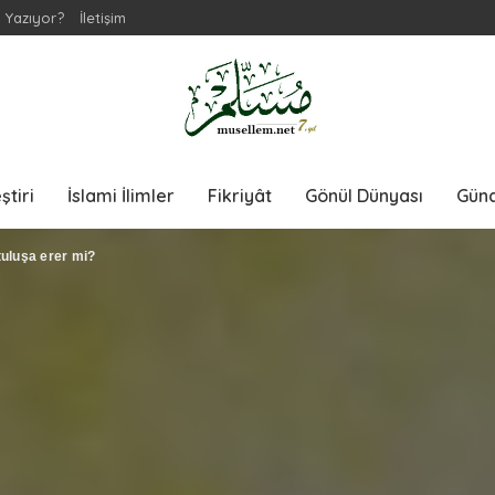
 Yazıyor?
İletişim
ştiri
İslami İlimler
Fikriyât
Gönül Dünyası
Gün
tuluşa erer mi?