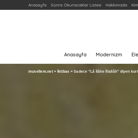
Anasayfa
Sonra Okunacaklar Listesi
Hakkımızda
Kim
Anasayfa
Modernizm
Ele
musellem.net
>
İktibas
>
Sadece “Lâ İlâhe İllallâh” diyen kur