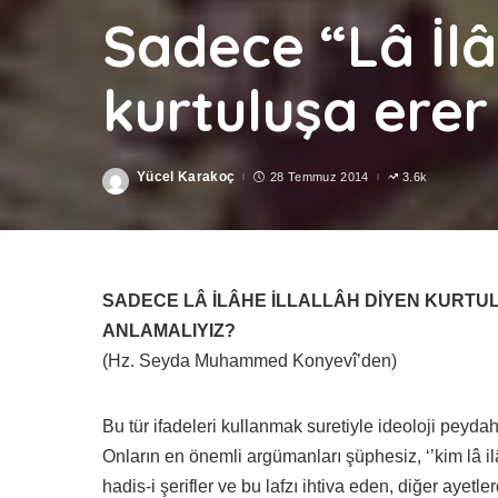
Sadece “Lâ İlâ
kurtuluşa erer
Yücel Karakoç
28 Temmuz 2014
3.6k
Posted
by
SADECE LÂ İLÂHE İLLALLÂH DİYEN KURTUL
ANLAMALIYIZ?
(Hz. Seyda Muhammed Konyevî’den)
Bu tür ifadeleri kullanmak suretiyle ideoloji peyda
Onların en önemli argümanları şüphesiz, ‘’kim lâ ilâ
hadis-i şerifler ve bu lafzı ihtiva eden, diğer ayetl