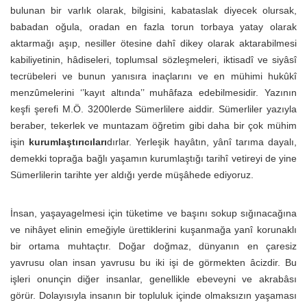
bulunan bir varlık olarak, bilgisini, kabataslak diyecek olursak,
babadan oğula, oradan en fazla torun torbaya yatay olarak
aktarmağı aşıp, nesiller ötesine dahî dikey olarak aktarabilmesi
kabiliyetinin, hâdiseleri, toplumsal sözleşmeleri, iktisadî ve siyâsî
tecrübeleri ve bunun yanısıra inaçlarını ve en mühimi hukûkî
menzûmelerini ‘’kayıt altında’’ muhâfaza edebilmesidir. Yazının
keşfi şerefi M.Ö. 3200lerde Sümerlilere aiddir. Sümerliler yazıyla
beraber, tekerlek ve muntazam öğretim gibi daha bir çok mühim
işin
kurumlaştırıcıları
dırlar. Yerleşik hayâtın, yânî tarıma dayalı,
demekki toprağa bağlı yaşamın kurumlaştığı tarihî vetireyi de yine
Sümerlilerin tarihte yer aldığı yerde müşâhede ediyoruz.
İnsan, yaşayagelmesi için tüketime ve başını sokup sığınacağına
ve nihâyet elinin emeğiyle ürettiklerini kuşanmağa yanî korunaklı
bir ortama muhtaçtır. Doğar doğmaz, dünyanın en çaresiz
yavrusu olan insan yavrusu bu iki işi de görmekten âcizdir. Bu
işleri onunçin diğer insanlar, genellikle ebeveyni ve akrabâsı
görür. Dolayısıyla insanın bir topluluk içinde olmaksızın yaşaması