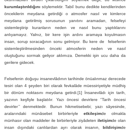
kurumlaştırıldığını
söylemektir. Tabiî bunu dedikte kendilerinden
öncekilerin meydana getirdiği o atmosfer nasıl ve kimlerce
meydana getirilmiş sorusunun yanıtını aramadan, felsefeyi
sistemleştirip kuranların neden ve nasıl bunu yaptıklarını
anlıyamayız. Yalnız, bir kere işin ardını aramaya koyulmasın
insan, sorup soracağının sonu gelmiyor. Bu kere de felsefenin
sistemleştirilmesinden önceki atmosferin neden ve nasıl
oluştuğunu sormak geliyor aklımıza. Demekki işin ucu daha da
gerilere gidecek.
Felsefenin doğuşu insanevlâdının tarihinde önüalınmaz derecede
tesiri olan 4 şeyden biri olarak fevkalâde müessiriyetiyle müdhiş
bir dönüm noktasını meydana getirdi.[1] İnsanevlâdı için tarih,
yazının keşfiyle başlatılır. Yazı öncesi devirlere ‘’Tarih öncesi
devirler’’ denmektedir. Bunun hikmetisebebi; yazı sâyesinde,
aralarındaki münâsebet birbirleriyle
etkileşim
de olmakla
münhasır olan maddeler ile birbirleriyle ziyâdeten
iletişim
de olan
insan dışındaki canlılardan ayrı olarak insanın,
bildirişim
de