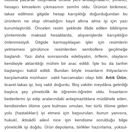
hesapcı kimselerin çıkmasının zemîni oldu. Ürünün birikmesi,
takas edilmesi gitgide hesap karışıklığı doğurduğundan bu
ürünlerin ne olup olmadığını kayıt altına alma işi için yazı
kurumlaştırıldı. Önceleri resim şeklinde ifâde edilen bildirişme
yönteminde maksad hesablarda, alışverişlerde karışıklığın
önlenmesiydi. Gitgide karmaşıklaşan işler için resimlerin
yetmemesi görülünce resimlerden sembollere geçilmeğe
başlandı. Yazı daha sonrasında edebiyatın, örflerin, olayların
kendisiyle aktarıldığı mühim bir arac edildi. İşte bu da tarihin
başlangıcı kabûl edildi. Bundan böyle insanların ihtiyaclarını
karşılamakla münhasır vakit harcamaları olayı bitti.
Artık Ürün
,
ticaret-takas işi, boş vakit doğurdu. Boş vakitin meydâna getirdiği
başlıca şey yöneticilik ile öğrenim-öğretim oldu. İnsanların
bedenlerini iyi edip aralarındaki anlaşmazlıklara müdâhele eden,
kendisinden ölüme çare bulması umulan, her türlü ölüme giden
yolu (hastalıkları) iyi etmesi için başvurulan, bunun yanısıra,
hukukî, iktisâdîi ailevî nice işin kendisine sorulduğu bilge
yöneticilik işi doğdu. Ürün depolama, birlikler hazıırlama, yoksul-