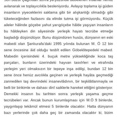
avlanarak ve toplayıcılıkla besleniyordu. Avlayıp toplama işi güden
insanların yiyeceklerini saklama gibi bir alışkanlığı olmadığı gibi
tüketeceğinden fazlasını da elinde tutma işi görmüyordu. Küçük
aileler hâlinde göçebe yahut yarıgöçebe hâlde yaşıyan insanların
bu hâldeyken din sâyesinde yerleşik hayatı tecrübe etmeğe
başladığı düşünülüyor. Bunu düşündüren husûs, dünyanın en eski
mabedi olan Şanlıurafa’daki 1995 yılında bulunan M. Ö 12 bin
sene öncesine âid olduğu tesbît edilen Göbeklitepedeki mabed.
Mabedin içerisindeki 4. buçuk metre yüksekliğinde koca taş
parçaları, bunların üzerindeki hayvan tasvîrleri ve etrafında
yerleşim yeri olmaksızın bir tepeye inşa edilişi, bundan 12 bin
sene önce henüz avcılıkla geçinen ve yerleşik hayâta geçmediği
zannedilen taş devrindeki insanevlâdının, bir teşkilâtlanmayla ve
belli bir birikimle ve dahası dinî saiklerle hareket ettiğini gösteriyor.
Demekki insanın bu tarihten sonra yerleşik yaşama geçme
tecrübeleri var. Ancak bunun kurumlaşması için M.Ö 9 binlerde,
yaygınlaşıp tekâmül etmesi 5 binlerde olacaktır. Hatta dünyanın
bazı yerlerinde çok daha geç bir zamanda olacaktır ki, bizim