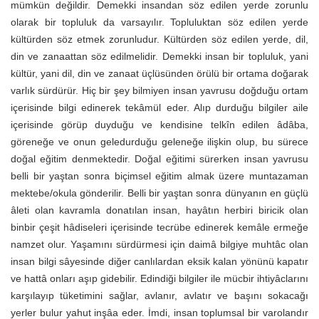
mümkün değildir. Demekki insandan söz edilen yerde zorunlu
olarak bir topluluk da varsayılır. Topluluktan söz edilen yerde
kültürden söz etmek zorunludur. Kültürden söz edilen yerde, dil,
din ve zanaattan söz edilmelidir. Demekki insan bir topluluk, yani
kültür, yani dil, din ve zanaat üçlüsünden örülü bir ortama doğarak
varlık sürdürür. Hiç bir şey bilmiyen insan yavrusu doğduğu ortam
içerisinde bilgi edinerek tekâmül eder. Alıp durduğu bilgiler aile
içerisinde görüp duyduğu ve kendisine telkîn edilen âdâba,
göreneğe ve onun geledurduğu geleneğe ilişkin olup, bu sürece
doğal eğitim denmektedir. Doğal eğitimi sürerken insan yavrusu
belli bir yaştan sonra biçimsel eğitim almak üzere muntazaman
mektebe/okula gönderilir. Belli bir yaştan sonra dünyanın en güçlü
âleti olan kavramla donatılan insan, hayâtın herbiri biricik olan
binbir çeşit hâdiseleri içerisinde tecrübe edinerek kemâle ermeğe
namzet olur. Yaşamını sürdürmesi için daimâ bilgiye muhtâc olan
insan bilgi sâyesinde diğer canlılardan eksik kalan yönünü kapatır
ve hattâ onları aşıp gidebilir. Edindiği bilgiler ile mücbir ihtiyâclarını
karşılayıp tüketimini sağlar, avlanır, avlatır ve başını sokacağı
yerler bulur yahut inşâa eder. İmdi, insan toplumsal bir varolandır