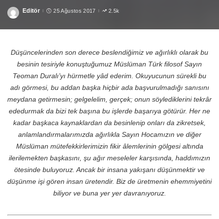
Editör
25 Ağustos 2017
2.5k
Posted
by
Düşüncelerinden son derece beslendiğimiz ve ağırlıklı olarak bu
besinin tesiriyle konuştuğumuz Müslüman Türk filosof Sayın
Teoman Duralı’yı hürmetle yâd ederim. Okuyucunun sürekli bu
adı görmesi, bu addan başka hiçbir ada başvurulmadığı sanısını
meydana getirmesin; gelgelelim, gerçek; onun söylediklerini tekrâr
ededurmak da bizi tek başına bu işlerde başarıya götürür. Her ne
kadar başkaca kaynaklardan da besinlenip onları da zikretsek,
anlamlandırmalarımızda ağırlıkla Sayın Hocamızın ve diğer
Müslüman mütefekkirlerimizin fikir âlemlerinin gölgesi altında
ilerilemekten başkasını, şu ağır meseleler karşısında, haddımızın
ötesinde buluyoruz. Ancak bir insana yakışanı düşünmektir ve
düşünme işi gören insan üretendir. Biz de üretmenin ehemmiyetini
biliyor ve buna yer yer davranıyoruz.