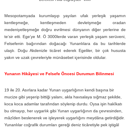
Mesopotamyada kurumlaşıp yayılan ufak yerleşik yaşamın
kentleşmeğe, kentleşmeden devletşmeğe oradan
medeniyetleşmeğe doğru evrilmesi dünyanın diğer yerlerine de
te’sir etti. Ege’ye M. Ö 3000lerde varan yerleşik yaşam serüveni,
Felsefenin bağırından doğacağı Yunanlılara da bu tarihlerde
ulaştı. Doğu Akdenizle ticâret ederek Egeliler, bir çok hususta
yakın ve uzak çevreleriyle münâsebet içerisinde oldular.
Yunanın Hikâyesi ve Felsefe Öncesi Durumun Bilinmesi
19 ile 20. Asırlara kadar Yunan uygarlığının kendi başına bir
mucize gibi yeşerip bittiği yalanı, akla havsalaya sığmaz şekilde,
koca koca adamlar tarafından söylenip durdu. Oysa işin hakîkatı
bu olmayıp, her uygarlık gibi Yunan uygarlığının da çevresinden,
mâzîden beslenerek ve işleyerek uygarlığını meydâna getirdiğidir.
Yunanlılar coğrafik durumları gereği deniz ticâretiyle pek iştigâl