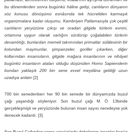
bu dönemlerden sonra bugünkü hâline gelişi, canlıların dünyanın
söz konusu dönüşümü esnâsında tek hücreliden karmaşık
organizmalara kadar oluşumu, Kambriyen Patlamasıyla çok çeşitli
canlıların yeryüzüne çıkışı ve oradan gitgide türlerin evrimi,
ortamına uygun olarak varlığını sürdürüp çoğalabilen türlerin
devamlılığı, bunlardan memeli takımından primatlar sülâlesinin bir
kolundan maymunlar, şimpanzeler, goriller çıkarken, diğer
kollarından insansıların, gitgide mağara insanlarının ve nihâyet
bugünkü insanların ataları olduğu düşünülen Homo Sapienslerin
bundan yaklaşık 200 bin sene evvel meydâna geldiği uzun
uzadıya anlatır
.[2]
700 bin senedenberi her 90 bin senede bir dünyamızda buzul
çağı yaşandığı söyleniyor. Son buzul çağı M. Ö. 13binde
gerçekleşmişti ve yeryüzünde bulunan insan sayısı neredeyse yok
denecek kadardı. [3].
Son Buzul Çağından sonra yeryüzünde debelenen insanlar henüz