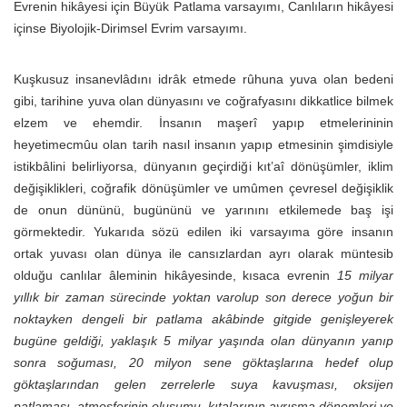
Evrenin hikâyesi için Büyük Patlama varsayımı, Canlıların hikâyesi
içinse Biyolojik-Dirimsel Evrim varsayımı.
Kuşkusuz insanevlâdını idrâk etmede rûhuna yuva olan bedeni
gibi, tarihine yuva olan dünyasını ve coğrafyasını dikkatlice bilmek
elzem ve ehemdir. İnsanın maşerî yapıp etmelerininin
heyetimecmûu olan tarih nasıl insanın yapıp etmesinin şimdisiyle
istikbâlini belirliyorsa, dünyanın geçirdiği kıt’aî dönüşümler, iklim
değişiklikleri, coğrafik dönüşümler ve umûmen çevresel değişiklik
de onun dününü, bugününü ve yarınını etkilemede baş işi
görmektedir. Yukarıda sözü edilen iki varsayıma göre insanın
ortak yuvası olan dünya ile cansızlardan ayrı olarak müntesib
olduğu canlılar âleminin hikâyesinde, kısaca evrenin
15 milyar
yıllık bir zaman sürecinde yoktan varolup son derece yoğun bir
noktayken dengeli bir patlama akâbinde gitgide genişleyerek
bugüne geldiği, yaklaşık 5 milyar yaşında olan dünyanın yanıp
sonra soğuması, 20 milyon sene göktaşlarına hedef olup
göktaşlarından gelen zerrelerle suya kavuşması, oksijen
patlaması, atmosferinin oluşumu, kıtalarının ayrışma dönemleri ve