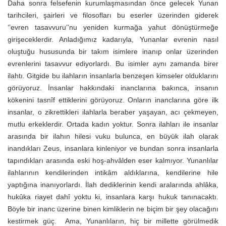
Daha sonra felsefenin kurumlaşmasından önce gelecek Yunan
tarihcileri, şairleri ve filosofları bu eserler üzerinden giderek
‘’evren tasavvuru’’nu yeniden kurmağa yahut dönüştürmeğe
girişeceklerdir. Anladığımız kadarıyla, Yunanlar evrenin nasıl
oluştuğu hususunda bir takım isimlere inanıp onlar üzerinden
evrenlerini tasavvur ediyorlardı. Bu isimler aynı zamanda birer
ilahtı. Gitgide bu ilahların insanlarla benzeşen kimseler olduklarını
görüyoruz. İnsanlar hakkındaki inanclarına bakınca, insanın
kökenini tasnîf ettiklerini görüyoruz. Onların inanclarına göre ilk
insanlar, o zikrettikleri ilahlarla beraber yaşayan, acı çekmeyen,
mutlu erkeklerdir. Ortada kadın yoktur. Sonra ilahları ile insanlar
arasında bir ilahın hilesi vuku bulunca, en büyük ilah olarak
inandıkları Zeus, insanlara kinleniyor ve bundan sonra insanlarla
tapındıkları arasında eski hoş-ahvâlden eser kalmıyor. Yunanlılar
ilahlarının kendilerinden intikâm aldıklarına, kendilerine hile
yaptığına inanıyorlardı. İlah dediklerinin kendi aralarında ahlâka,
hukûka riayet dahî yoktu ki, insanlara karşı hukuk tanınacaktı.
Böyle bir inanc üzerine binen kimliklerin ne biçim bir şey olacağını
kestirmek güç. Ama, Yunanlıların, hiç bir millette görülmedik