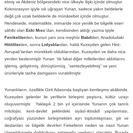
etmiş ve Akdeniz bölgesindeki nice ülkeyle ilişki içinde olmuştur.
Kolonizasyon işiyle sık uğraşan Yunan, sadece yakın beldelerle
değil çok uzak beldelerle de münâsebet içinde olmuştur.
Hendesede, matematikte, mimaride nice yenilik be bilgelik eseri
sâhibi olan
Eski Mısı
r’dan, kendisinden aldığı yazma işiyle
Fenikeliler
den, bunun yanı sıra meşhûr
Babil
den, Anadoludaki
Hititliler
den, sonra
Lidyalıla
rdan, hattâ Kuzeyden gelen Hint-
Avrupalı’lardan mürekkeb olduklarından, Kuzeyden ve daha nice
yerden beslenmiştir Yunan. Ve fakat diğer milletlerden aldıklarını
işlemiş, geliştirmiş, dönüştürmüş, ‘’sentezleyebilmiş’’ ve yeni
ürünleriyle tarihe damgasını vurabilmiştir.
Yunanlıların, özellikle Girit Adasında başlıyan kentleşme akâbinde,
Kuzeyden gelenler ile yerlilerin birleşimi peşisıra, kültür uzayı
oluşuvermiştir. Yaklaşık 2 bin yıl içerisinde Yunanın çok tanrılı
mitolojisi, kent-devlet şeklindeki siyâsî-iktisâdî yapılanması,
coğrafyası yüzünden birleşmekten ayrı toplumlaşması, şiir ve
destanları ve bilgelik devirleri Felsefenin neden ve nasıl Yunan
Uygarlığınında doğduğunu anlamağa yardımcı olacaktır. Burada