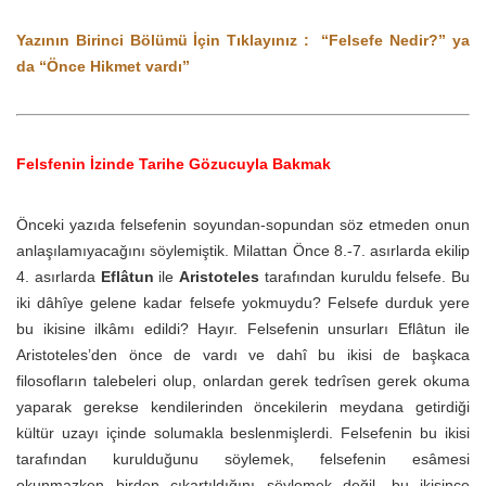
Yazının Birinci Bölümü İçin Tıklayınız : “Felsefe Nedir?” ya
da “Önce Hikmet vardı”
Felsfenin İzinde Tarihe Gözucuyla Bakmak
Önceki yazıda felsefenin soyundan-sopundan söz etmeden onun
anlaşılamıyacağını söylemiştik. Milattan Önce 8.-7. asırlarda ekilip
4. asırlarda
Eflâtun
ile
Aristoteles
tarafından kuruldu felsefe. Bu
iki dâhîye gelene kadar felsefe yokmuydu? Felsefe durduk yere
bu ikisine ilkâmı edildi? Hayır. Felsefenin unsurları Eflâtun ile
Aristoteles’den önce de vardı ve dahî bu ikisi de başkaca
filosofların talebeleri olup, onlardan gerek tedrîsen gerek okuma
yaparak gerekse kendilerinden öncekilerin meydana getirdiği
kültür uzayı içinde solumakla beslenmişlerdi. Felsefenin bu ikisi
tarafından kurulduğunu söylemek, felsefenin esâmesi
okunmazken birden çıkartıldığını söylemek değil, bu ikisince