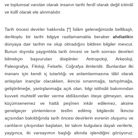
ve toplumsal varolan olarak insanın tarihi ferdî olarak değil ictimâî
ve küllî olarak ele alınmalıdır.
Tarih öncesi devirler hakkında [*] İslâm geleneğimizde bellibaşlı,
derlitoplu bir tarihi bilgiye rastlamamakla beraber
ahdiatik
te
dünyaya dair tarihin ne olup olmadığını bildiren bilgiler mevcut.
Bunun dışında yaygınlıkla tarih öncesi ve tarih sonrası devirleri
bilmekçin başvurulan disiplinler: Antropoloji, Arkeoloji,
Paleografya, Filoloji, Felsefe, Coğrafya ilimleridir. Bunlardan ilki
inananı için kendi iç tutarlılığı ve anlamlanmasına tâbî olarak
anlaşılan inançlar olacakken, ikincisi sınanmağa, tartışılmağa,
geliştirilmeğe, yanlışlanmağa açık olan, bilgi istihsâli bakımından
kuvveti muhtelif veriler verme iddîâsından öteye gitmeyen, ama
küçümsenemez ve hattâ peşînen inkâr edilemez, aksine
genelgeçer yöntemlerce teslîm edilmiş bilgilerdir. İkincisi
açısından bakıldığında tarih öncesi devirlerin evrenin oluşumu ve
canlıların çıkışından başlatan, bir takım bulgulara dayalı verilerle,
yaygınca, iki varsayımın başlığı altında işlendiğini görüyoruz: