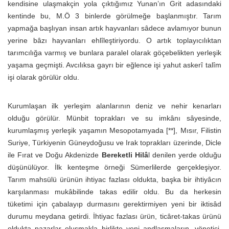
kendisine ulaşmakçin yola çıktığımız Yunan’ın Grit adasındaki
kentinde bu, M.Ö 3 binlerde görülmeğe başlanmıştır. Tarım
yapmağa başlıyan insan artık hayvanları sâdece avlamıyor bunun
yerine bâzı hayvanları ehlîleştiriyordu. O artık toplayıcılıktan
tarımcılığa varmış ve bunlara paralel olarak göçebelikten yerleşik
yaşama geçmişti. Avcılıksa gayrı bir eğlence işi yahut askerî talîm
işi olarak görülür oldu.
Kurumlaşan ilk yerleşim alanlarının deniz ve nehir kenarları
olduğu görülür. Münbit toprakları ve su imkânı sâyesinde,
kurumlaşmış yerleşik yaşamın Mesopotamyada [**], Mısır, Filistin
Suriye, Türkiyenin Güneydoğusu ve Irak toprakları üzerinde, Dicle
ile Fırat ve Doğu Akdenizde
Bereketli Hilâ
l denilen yerde olduğu
düşünülüyor. İlk kenteşme örneği Sümerlilerde gerçekleşiyor.
Tarım mahsülü ürünün ihtiyac fazlası oldukta, başka bir ihtiyâcın
karşılanması mukâbilinde takas edilir oldu. Bu da herkesin
tüketimi için çabalayıp durmasını gerektirmiyen yeni bir iktisâd
durumu meydana getirdi. İhtiyac fazlası ürün, ticâret-takas ürünü
oldukta pazarlar oluşmakla birlikte yeni andlaşmaların, yönetici,