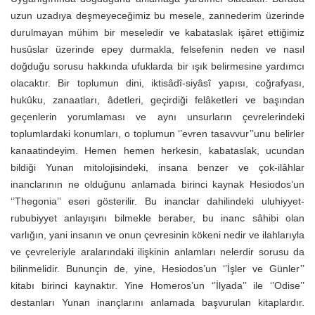
uzun uzadıya deşmeyeceğimiz bu mesele, zannederim üzerinde
durulmayan mühim bir meseledir ve kabataslak işâret ettiğimiz
husûslar üzerinde epey durmakla, felsefenin neden ve nasıl
doğduğu sorusu hakkında ufuklarda bir ışık belirmesine yardımcı
olacaktır. Bir toplumun dini, iktisâdî-siyâsî yapısı, coğrafyası,
hukûku, zanaatları, âdetleri, geçirdiği felâketleri ve başından
geçenlerin yorumlaması ve aynı unsurların çevrelerindeki
toplumlardaki konumları, o toplumun ‘’evren tasavvur’’unu belirler
kanaatindeyim. Hemen hemen herkesin, kabataslak, ucundan
bildiği Yunan mitolojisindeki, insana benzer ve çok-ilâhlar
inanclarının ne olduğunu anlamada birinci kaynak Hesiodos’un
‘’Thegonia’’ eseri gösterilir. Bu inanclar dahilindeki uluhiyyet-
rububiyyet anlayışını bilmekle beraber, bu inanc sâhibi olan
varlığın, yani insanın ve onun çevresinin kökeni nedir ve ilahlarıyla
ve çevreleriyle aralarındaki ilişkinin anlamları nelerdir sorusu da
bilinmelidir. Bununçin de, yine, Hesiodos’un ‘’İşler ve Günler’’
kitabı birinci kaynaktır. Yine Homeros’un ‘’İlyada’’ ile ‘’Odise’’
destanları Yunan inançlarını anlamada başvurulan kitaplardır.