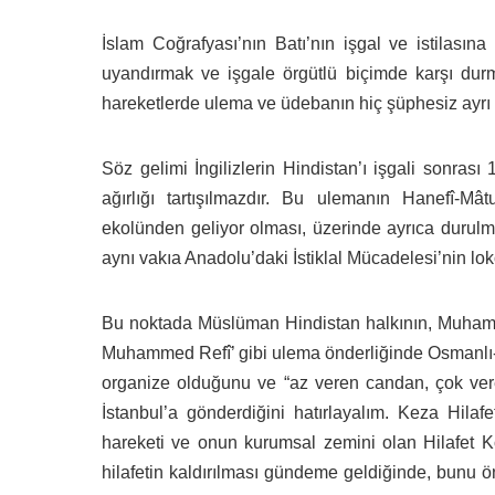
İslam Coğrafyası’nın Batı’nın işgal ve istilası
uyandırmak ve işgale örgütlü biçimde karşı durm
hareketlerde ulema ve üdebanın hiç şüphesiz ayrı bi
Söz gelimi İngilizlerin Hindistan’ı işgali sonr
ağırlığı tartışılmazdır. Bu ulemanın Hanefî-Mâ
ekolünden geliyor olması, üzerinde ayrıca durulm
aynı vakıa Anadolu’daki İstiklal Mücadelesi’nin lok
Bu noktada Müslüman Hindistan halkının, Muha
Muhammed Refî’ gibi ulema önderliğinde Osmanlı-Ru
organize olduğunu ve “az veren candan, çok vere
İstanbul’a gönderdiğini hatırlayalım. Keza Hilaf
hareketi ve onun kurumsal zemini olan Hilafet K
hilafetin kaldırılması gündeme geldiğinde, bunu ö