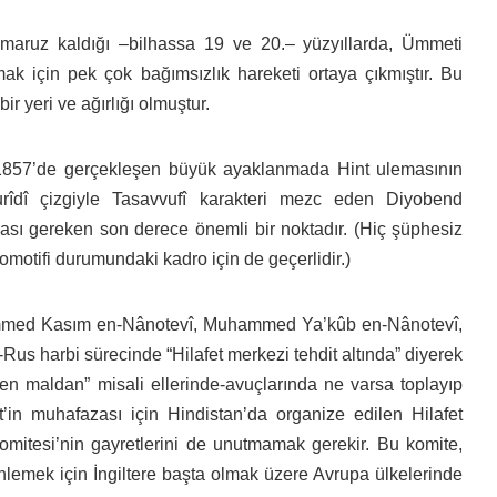
na maruz kaldığı –bilhassa 19 ve 20.– yüzyıllarda, Ümmeti
ak için pek çok bağımsızlık hareketi ortaya çıkmıştır. Bu
r yeri ve ağırlığı olmuştur.
ası 1857’de gerçekleşen büyük ayaklanmada Hint ulemasının
turîdî çizgiyle Tasavvufî karakteri mezc eden Diyobend
ası gereken son derece önemli bir noktadır. (Hiç şüphesiz
omotifi durumundaki kadro için de geçerlidir.)
mmed Kasım en-Nânotevî, Muhammed Ya’kûb en-Nânotevî,
s harbi sürecinde “Hilafet merkezi tehdit altında” diyerek
n maldan” misali ellerinde-avuçlarında ne varsa toplayıp
et’in muhafazası için Hindistan’da organize edilen Hilafet
omitesi’nin gayretlerini de unutmamak gerekir. Bu komite,
nlemek için İngiltere başta olmak üzere Avrupa ülkelerinde