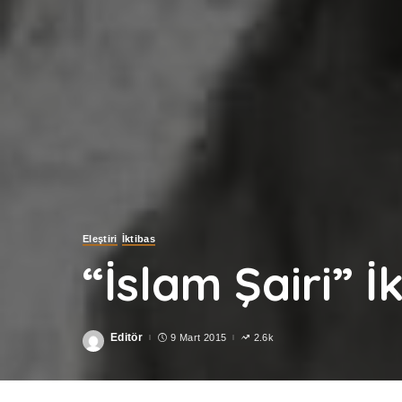
Eleştiri
İktibas
“İslam Şairi” İ
Editör
9 Mart 2015
2.6k
Posted
by