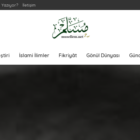
 Yazıyor?
İletişim
ştiri
İslami İlimler
Fikriyât
Gönül Dünyası
Gün