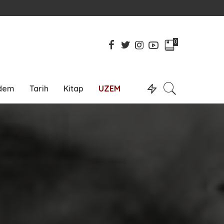
0
dem
Tarih
Kitap
UZEM