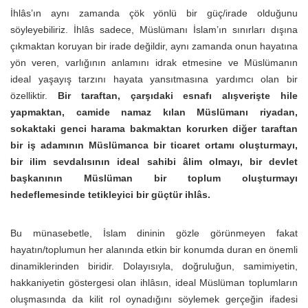
İhlâs’ın aynı zamanda çök yönlü bir güç/irade olduğunu
söyleyebiliriz. İhlâs sadece, Müslümanı İslam’ın sınırları dışına
çıkmaktan koruyan bir irade değildir, aynı zamanda onun hayatına
yön veren, varlığının anlamını idrak etmesine ve Müslümanın
ideal yaşayış tarzını hayata yansıtmasına yardımcı olan bir
özelliktir.
Bir taraftan, çarşıdaki esnafı alışverişte hile
yapmaktan, camide namaz kılan Müslümanı riyadan,
sokaktaki genci harama bakmaktan korurken diğer taraftan
bir iş adamının Müslümanca bir ticaret ortamı oluşturmayı,
bir ilim sevdalısının ideal sahibi âlim olmayı, bir devlet
başkanının Müslüman bir toplum oluşturmayı
hedeflemesinde tetikleyici bir güçtür ihlâs.
Bu münasebetle, İslam dininin gözle görünmeyen fakat
hayatın/toplumun her alanında etkin bir konumda duran en önemli
dinamiklerinden biridir. Dolayısıyla, doğruluğun, samimiyetin,
hakkaniyetin göstergesi olan ihlâsın, ideal Müslüman toplumların
oluşmasında da kilit rol oynadığını söylemek gerçeğin ifadesi