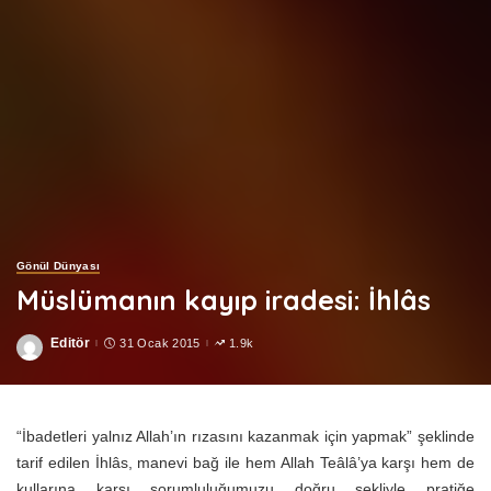
Gönül Dünyası
Müslümanın kayıp iradesi: İhlâs
Editör
31 Ocak 2015
1.9k
Posted
by
“İbadetleri yalnız Allah’ın rızasını kazanmak için yapmak” şeklinde
tarif edilen İhlâs, manevi bağ ile hem Allah Teâlâ’ya karşı hem de
kullarına karşı sorumluluğumuzu doğru şekliyle pratiğe