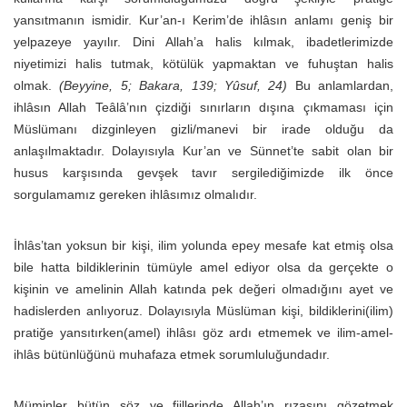
yansıtmanın ismidir. Kur’an-ı Kerim’de ihlâsın anlamı geniş bir
yelpazeye yayılır. Dini Allah’a halis kılmak, ibadetlerimizde
niyetimizi halis tutmak, kötülük yapmaktan ve fuhuştan halis
olmak.
(Beyyine, 5; Bakara, 139; Yûsuf, 24)
Bu anlamlardan,
ihlâsın Allah Teâlâ’nın çizdiği sınırların dışına çıkmaması için
Müslümanı dizginleyen gizli/manevi bir irade olduğu da
anlaşılmaktadır. Dolayısıyla Kur’an ve Sünnet’te sabit olan bir
husus karşısında gevşek tavır sergilediğimizde ilk önce
sorgulamamız gereken ihlâsımız olmalıdır.
İhlâs’tan yoksun bir kişi, ilim yolunda epey mesafe kat etmiş olsa
bile hatta bildiklerinin tümüyle amel ediyor olsa da gerçekte o
kişinin ve amelinin Allah katında pek değeri olmadığını ayet ve
hadislerden anlıyoruz. Dolayısıyla Müslüman kişi, bildiklerini(ilim)
pratiğe yansıtırken(amel) ihlâsı göz ardı etmemek ve ilim-amel-
ihlâs bütünlüğünü muhafaza etmek sorumluluğundadır.
Müminler bütün söz ve fiillerinde Allah’ın rızasını gözetmek