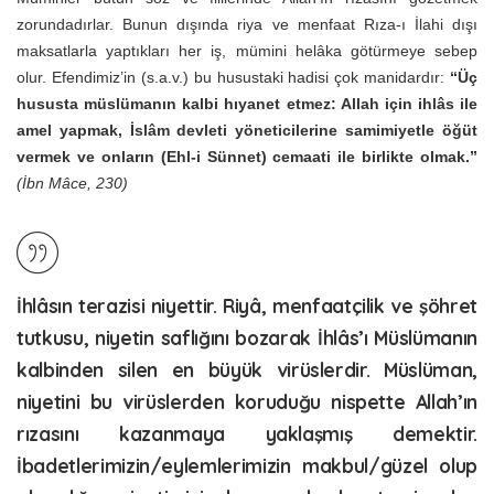
zorundadırlar. Bunun dışında riya ve menfaat Rıza-ı İlahi dışı
maksatlarla yaptıkları her iş, mümini helâka götürmeye sebep
olur. Efendimiz’in (s.a.v.) bu husustaki hadisi çok manidardır:
“Üç
hususta müslümanın kalbi hıyanet etmez: Allah için ihlâs ile
amel yapmak, İslâm devleti yöneticilerine samimiyetle öğüt
vermek ve onların (Ehl-i Sünnet) cemaati ile birlikte olmak.”
(İbn Mâce, 230)
İhlâsın terazisi niyettir. Riyâ, menfaatçilik ve şöhret
tutkusu, niyetin saflığını bozarak İhlâs’ı Müslümanın
kalbinden silen en büyük virüslerdir. Müslüman,
niyetini bu virüslerden koruduğu nispette Allah’ın
rızasını kazanmaya yaklaşmış demektir.
İbadetlerimizin/eylemlerimizin makbul/güzel olup