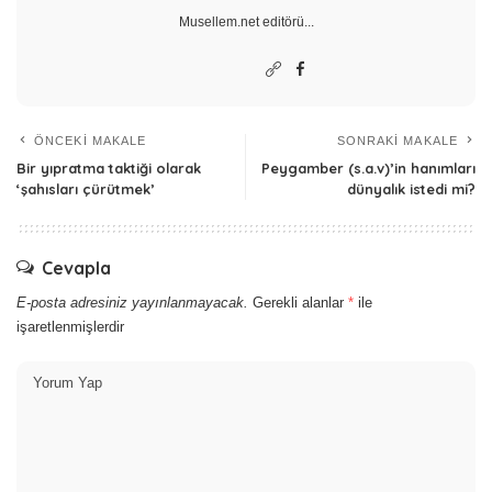
Musellem.net editörü...
ÖNCEKI MAKALE
SONRAKI MAKALE
Bir yıpratma taktiği olarak
Peygamber (s.a.v)’in hanımları
‘şahısları çürütmek’
dünyalık istedi mi?
Cevapla
E-posta adresiniz yayınlanmayacak.
Gerekli alanlar
*
ile
işaretlenmişlerdir