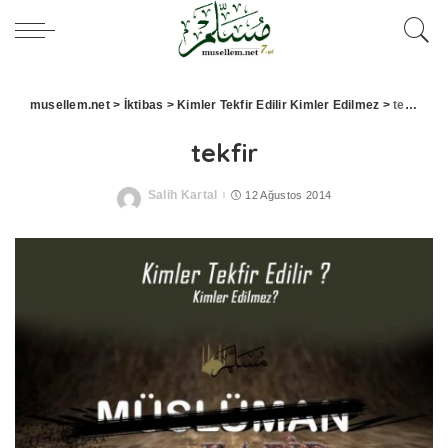
musellem.net
>
İktibas
>
Kimler Tekfir Edilir Kimler Edilmez
>
tekfir
tekfir
Salih Kartal
12 Ağustos 2014
Posted
by