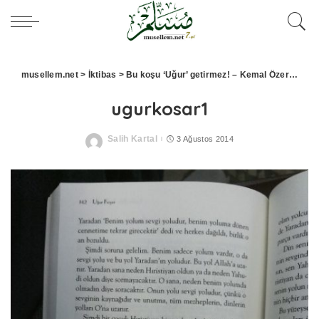
musellem.net
>
İktibas
>
Bu koşu ‘Uğur’ getirmez! – Kemal Özer (Kitaplar Üzerine)
ugurkosar1
Salih Kartal
3 Ağustos 2014
Posted
by