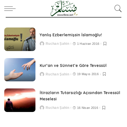
Yanlış Ezberlemişsin İslamoğlu!
Ruchan Şahin
1 Haziran 2016
Posted
by
Kur’an ve Sünnet’e Göre Tevessül
Ruchan Şahin
19 Mayıs 2016
Posted
by
İtirazların Tutarsızlığı Açısından Tevessül
Meselesi
Ruchan Şahin
16 Nisan 2016
Posted
by