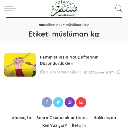
musellem.net
>
müslüman kız
Etiket:
müslüman kız
Feminist Kızın Not Defterinin
Düşündürdükleri
Burhanettin Çağırıcı
12 Ağustos 2017
Posted
by
Anasayfa
Sonra Okunacaklar Listesi
Hakkımızda
Kim Yazıyor?
İletişim