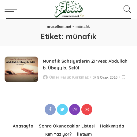
musellem.net
>
münafık
Etiket:
münafık
Münafık Şahsiyetlerin Zirvesi: Abdullah
b. Übeyy b. Selûl
Ömer Faruk Korkmaz
5 Ocak 2016
Posted
by
Anasayfa
Sonra Okunacaklar Listesi
Hakkımızda
Kim Yazıyor?
İletişim