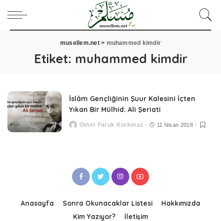
musellem.net
>
muhammed kimdir
Etiket:
muhammed kimdir
İslâm Gençliğinin Şuur Kalesini İçten
Yıkan Bir Mülhid: Ali Şeriati
Ömer Faruk Korkmaz
11 Nisan 2018
Posted
by
Anasayfa
Sonra Okunacaklar Listesi
Hakkımızda
Kim Yazıyor?
İletişim