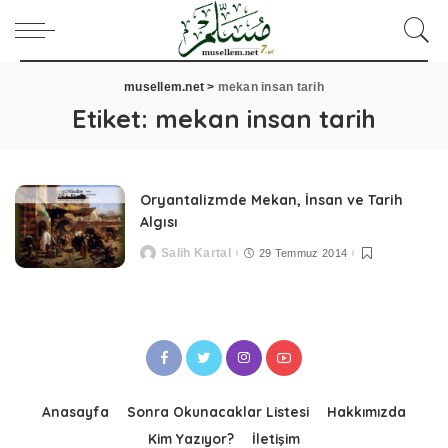
musellem.net
>
mekan insan tarih
Etiket:
mekan insan tarih
Oryantalizmde Mekan, İnsan ve Tarih
Algısı
Salih Kartal
29 Temmuz 2014
Posted
by
Anasayfa
Sonra Okunacaklar Listesi
Hakkımızda
Kim Yazıyor?
İletişim