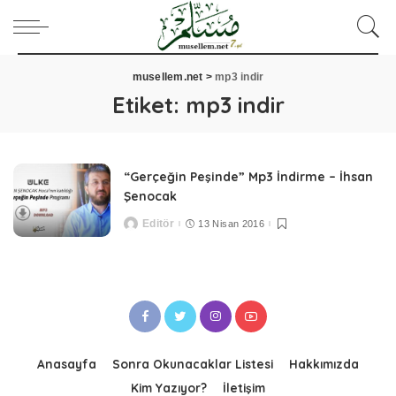
musellem.net
>
mp3 indir
Etiket:
mp3 indir
“Gerçeğin Peşinde” Mp3 İndirme – İhsan
Şenocak
Editör
13 Nisan 2016
Posted
by
Anasayfa
Sonra Okunacaklar Listesi
Hakkımızda
Kim Yazıyor?
İletişim