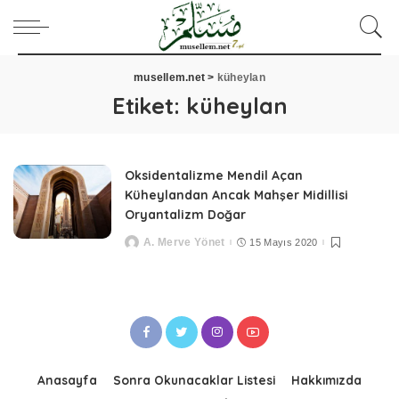
musellem.net
>
küheylan
Etiket:
küheylan
Oksidentalizme Mendil Açan
Küheylandan Ancak Mahşer Midillisi
Oryantalizm Doğar
A. Merve Yönet
15 Mayıs 2020
Posted
by
Anasayfa
Sonra Okunacaklar Listesi
Hakkımızda