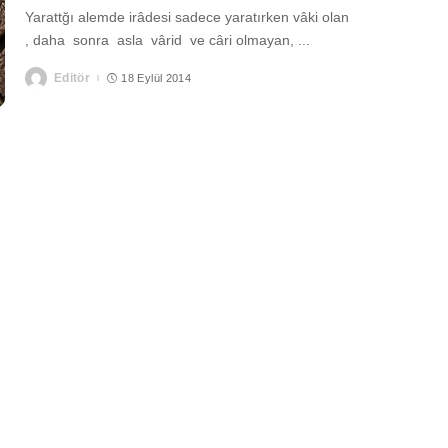
Yarattğı alemde irâdesi sadece yaratırken vâki olan
, daha sonra asla vârid ve câri olmayan,
...
Editör
18 Eylül 2014
Posted
by