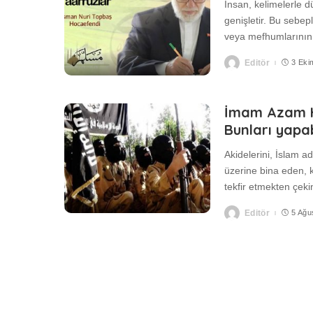
İnsan, kelimelerle d
genişletir. Bu sebep
veya mefhumlarını
Editör
3 Eki
Posted
by
İmam Azam H
Bunları yapab
Akidelerini, İslam 
üzerine bina eden, 
tekfir etmekten çe
Editör
5 Ağu
Posted
by