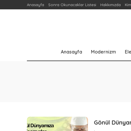
Anasayfa
Sonra Okunacaklar Listesi
Hakkımızda
Kim
Anasayfa
Modernizm
Ele
Gönül Dünya