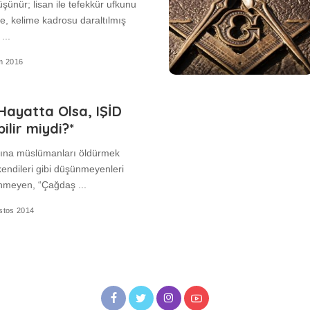
üşünür; lisan ile tefekkür ufkunu
le, kelime kadrosu daraltılmış
n
...
m 2016
ayatta Olsa, IŞİD
ilir miydi?*
adına müslümanları öldürmek
kendileri gibi düşünmeyenleri
kinmeyen, “Çağdaş
...
stos 2014