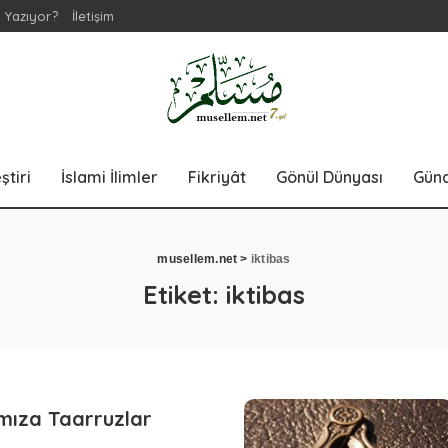
 Yazıyor?
İletişim
ştiri
İslami İlimler
Fikriyât
Gönül Dünyası
Gün
musellem.net
>
iktibas
Etiket:
iktibas
mıza Taarruzlar