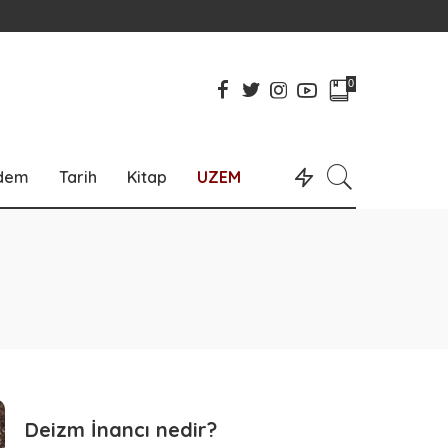
0
dem
Tarih
Kitap
UZEM
Deizm İnancı nedir?